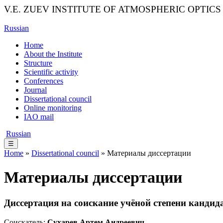
V.E. ZUEV INSTITUTE OF ATMOSPHERIC OPTICS
Russian
Home
About the Institute
Structure
Scientific activity
Conferences
Journal
Dissertational council
Online monitoring
IAO mail
Russian
☰
Home
»
Dissertational council
» Материалы диссертации
Материалы диссертации
Диссертация на соискание учёной степени кандид
Соискатель:
Сухарев Артем Андреевич