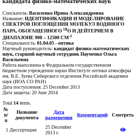
кандидата физико-математических наук
Соискатель:
Василенко Ирина Александровна
Название:
ИДЕНТИФИКАЦИЯ И МОДЕЛИРОВАНИЕ
СПЕКТРОВ ПОГЛОЩЕНИЯ МОЛЕКУЛ ВОДЯНОГО
18
ПАРА, ОБОГАЩЕННОГО
O
И ДЕЙТЕРИЕМ В
-1
ДИАПАЗОНЕ 900 – 12500 СМ
Специальность:
01.04.05 - оптика
Научный руководитель:
кандидат физико-математических
наук, старший научный сотрудник Науменко Ольга
Васильевна
Работа выполнена в Федеральном государственном
бюджетном учреждении науки Институте оптики атмосферы
им. В.Е. Зуева Сибирского отделения Российской академии
наук (ИОА СО РАН)
Дата поступления: 25 December 2013
Дата защиты: 20 June 2014
Total
14
items.
№
Название
Дата
п/
Комментарий
Смотреть
документа
размещения
п
25 December
1
Диссертация
2013 г.