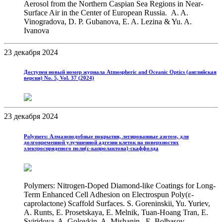
Aerosol from the Northern Caspian Sea Regions in Near-
Surface Air in the Center of European Russia. A. A.
Vinogradova, D. P. Gubanova, E. A. Lezina & Yu. A.
Ivanova
23 декабря 2024
Доступен новый номер журнала Atmospheric and Oceanic Optics (английская
версия) No. 5, Vol. 37 (2024)
23 декабря 2024
Polymers: Алмазоподобные покрытия, легированные азотом, для
долговременной улучшенной адгезии клеток на поверхностях
электроcпряденого поли(ε-капролактона)-скаффолда
Polymers: Nitrogen-Doped Diamond-like Coatings for Long-
Term Enhanced Cell Adhesion on Electrospun Poly(ε-
caprolactone) Scaffold Surfaces. S. Goreninskii, Yu. Yuriev,
A. Runts, E. Prosetskaya, E. Melnik, Tuan-Hoang Tran, E.
Sviridova, A. Golovkin, A. Mishanin, E. Bolbasov