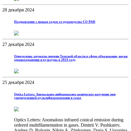
28 декабря 2024
Поздравление с новым годом от руководства СО РАН
27 декабря 2024
Определены лауреаты премии Томской области в сфере образования, науки,
здравоохранения и культуры в 2024 году
25 декабря 2024
Optics Letters: Аномальное инфракрасное коническое излучение при
упорядоченной мультифиламентации в газах
Optics Letters: Anomalous infrared conical emission during
ordered multifilamentation in gases. Dmitrii V. Pushkarev,
Andrey D. Bulygin, Nikita A. Zhidovtsev, Daria S. Uryupina,