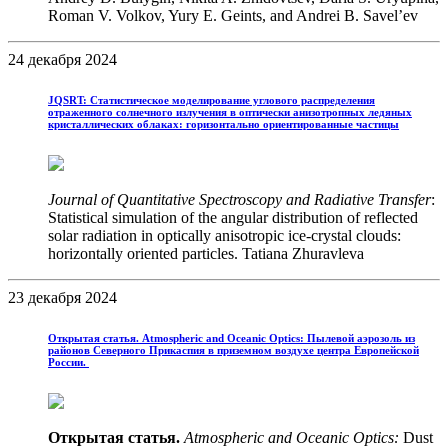
Roman V. Volkov, Yury E. Geints, and Andrei B. Savel’ev
24 декабря 2024
JQSRT: Статистическое моделирование углового распределения
отраженного солнечного излучения в оптически анизотропных ледяных
кристаллических облаках: горизонтально ориентированные частицы
Journal of Quantitative Spectroscopy and Radiative Transfer
:
Statistical simulation of the angular distribution of reflected
solar radiation in optically anisotropic ice-crystal clouds:
horizontally oriented particles. Tatiana Zhuravleva
23 декабря 2024
Открытая статья. Atmospheric and Oceanic Optics: Пылевой аэрозоль из
районов Северного Прикаспия в приземном воздухе центра Европейской
России.
Открытая статья.
Atmospheric and Oceanic Optics:
Dust