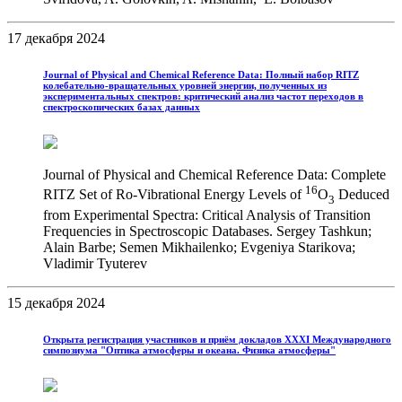
17 декабря 2024
Journal of Physical and Chemical Reference Data: Полный набор RITZ
колебательно-вращательных уровней энергии, полученных из
экспериментальных спектров: критический анализ частот переходов в
спектроскопических базах данных
Journal of Physical and Chemical Reference Data: Complete
16
RITZ Set of Ro-Vibrational Energy Levels of
O
Deduced
3
from Experimental Spectra: Critical Analysis of Transition
Frequencies in Spectroscopic Databases. Sergey Tashkun;
Alain Barbe; Semen Mikhailenko; Evgeniya Starikova;
Vladimir Tyuterev
15 декабря 2024
Открыта регистрация участников и приём докладов XХХI Международного
симпозиума "Оптика атмосферы и океана. Физика атмосферы"