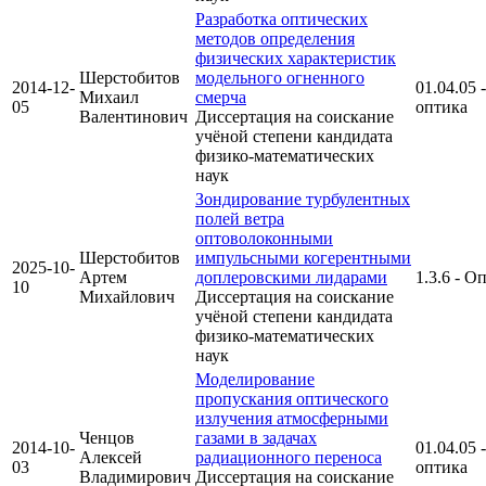
Разработка оптических
методов определения
физических характеристик
Шерстобитов
модельного огненного
2014-12-
01.04.05 -
Михаил
смерча
05
оптика
Валентинович
Диссертация на соискание
учёной степени кандидата
физико-математических
наук
Зондирование турбулентных
полей ветра
оптоволоконными
Шерстобитов
импульсными когерентными
2025-10-
Артем
доплеровскими лидарами
1.3.6 - О
10
Михайлович
Диссертация на соискание
учёной степени кандидата
физико-математических
наук
Моделирование
пропускания оптического
излучения атмосферными
Ченцов
газами в задачах
2014-10-
01.04.05 -
Алексей
радиационного переноса
03
оптика
Владимирович
Диссертация на соискание