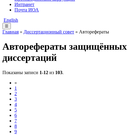
Интранет
Почта ИОА
English
☰
Главная
»
Диссертационный совет
» Авторефераты
Авторефераты защищённых
диссертаций
Показаны записи
1-12
из
103
.
«
1
2
3
4
5
6
7
8
9