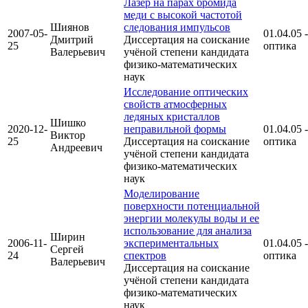
Лазер на парах бромида
меди с высокой частотой
Шиянов
следования импульсов
2007-05-
01.04.05 -
Дмитрий
Диссертация на соискание
25
оптика
Валерьевич
учёной степени кандидата
физико-математических
наук
Исследование оптических
свойств атмосферных
ледяных кристаллов
Шишко
2020-12-
неправильной формы
01.04.05 -
Виктор
25
Диссертация на соискание
оптика
Андреевич
учёной степени кандидата
физико-математических
наук
Моделирование
поверхности потенциальной
энергии молекулы воды и ее
использование для анализа
Ширин
2006-11-
экспериментальных
01.04.05 -
Сергей
24
спектров
оптика
Валерьевич
Диссертация на соискание
учёной степени кандидата
физико-математических
наук