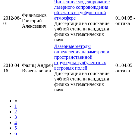
Численное моделирование
лазерного сопровождения
объектов в турбулентной
Филимонов
2012-06-
атмосфере
01.04.05 -
Григорий
01
Диссертация на соискание
оптика
Алексеевич
учёной степени кандидата
физико-математических
наук
Лазерные методы
определения параметров и
пространственной
структуры турбулентных
2010-04-
Фалиц Андрей
01.04.05 -
ветровых полей
16
Вячеславович
оптика
Диссертация на соискание
учёной степени кандидата
физико-математических
наук
«
1
2
3
4
5
6