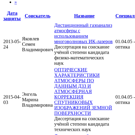
»
Дата
Соискатель
Название
Специал
защиты
Дистанционный газоанализ
атмосферы с
использованием
Яковлев
2013-05-
многоволновых ИК-лазеров
01.04.05 -
Семен
24
Диссертация на соискание
оптика
Владимирович
учёной степени кандидата
физико-математических
наук
ОПТИЧЕСКИЕ
ХАРАКТЕРИСТИКИ
АТМОСФЕРЫ ПО
ДАННЫМ ДЗЗ И
АТМОСФЕРНАЯ
Энгель
2015-04-
КОРРЕКЦИЯ
01.04.05 -
Марина
03
СПУТНИКОВЫХ
оптика
Владимировна
ИЗОБРАЖЕНИЙ ЗЕМНОЙ
ПОВЕРХНОСТИ
Диссертация на соискание
учёной степени кандидата
технических наук