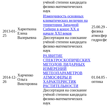
учёной степени кандидата
физико-математических
наук
Изменчивость основных
климатических величин на
территории Западной
25.00.29 -
Харюткина
Сибири в конце XX и
2013-01-
физика
Елена
начале XXI веков
25
атмосфер
Валерьевна
Диссертация на соискание
гидросф
учёной степени кандидата
физико-математических
наук
РАЗВИТИЕ
СПЕКТРОСКОПИЧЕСКИХ
МЕТОДОВ ЛИДАРНЫХ
ИЗМЕРЕНИЙ
МЕТЕОПАРАМЕТРОВ
Харченко
2014-12-
АТМОСФЕРЫ И
01.04.05 -
Ольга
26
ХАРАКТЕРИСТИК
оптика
Викторовна
РАСТИТЕЛЬНОСТИ
Диссертация на соискание
учёной степени кандидата
физико-математических
наук