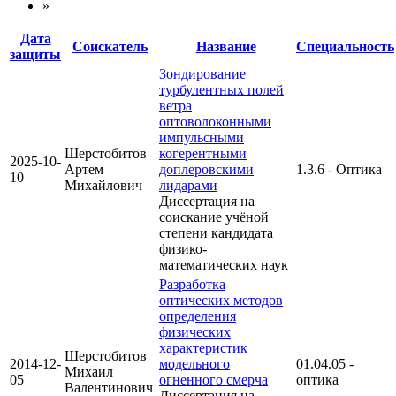
»
Дата
Соискатель
Название
Специальность
защиты
Зондирование
турбулентных полей
ветра
оптоволоконными
импульсными
Шерстобитов
когерентными
2025-10-
Артем
доплеровскими
1.3.6 - Оптика
10
Михайлович
лидарами
Диссертация на
соискание учёной
степени кандидата
физико-
математических наук
Разработка
оптических методов
определения
физических
характеристик
Шерстобитов
2014-12-
модельного
01.04.05 -
Михаил
05
огненного смерча
оптика
Валентинович
Диссертация на