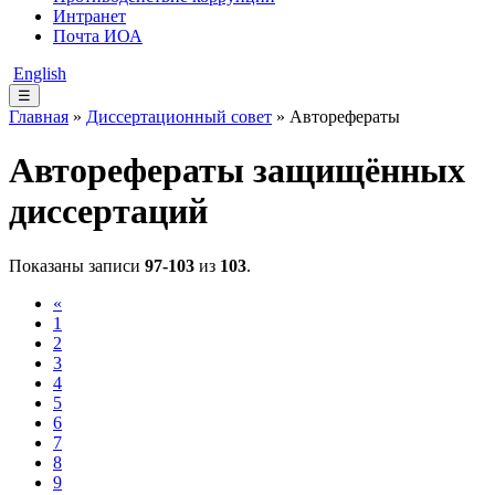
Интранет
Почта ИОА
English
☰
Главная
»
Диссертационный совет
» Авторефераты
Авторефераты защищённых
диссертаций
Показаны записи
97-103
из
103
.
«
1
2
3
4
5
6
7
8
9