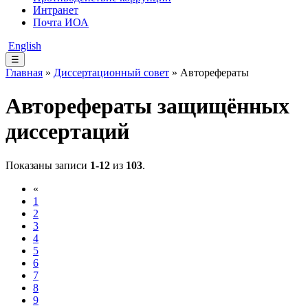
Интранет
Почта ИОА
English
☰
Главная
»
Диссертационный совет
» Авторефераты
Авторефераты защищённых
диссертаций
Показаны записи
1-12
из
103
.
«
1
2
3
4
5
6
7
8
9