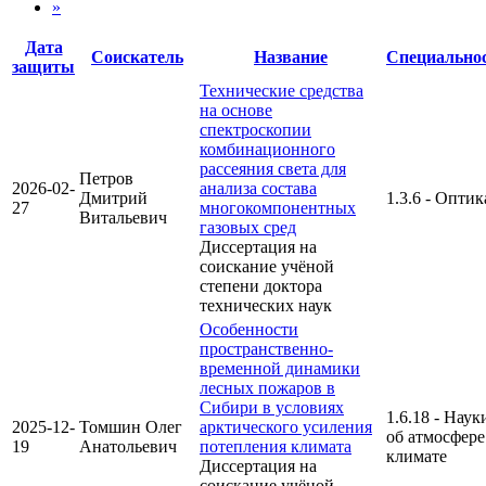
»
Дата
Соискатель
Название
Специально
защиты
Технические средства
на основе
спектроскопии
комбинационного
рассеяния света для
Петров
2026-02-
анализа состава
Дмитрий
1.3.6 - Оптик
27
многокомпонентных
Витальевич
газовых сред
Диссертация на
соискание учёной
степени доктора
технических наук
Особенности
пространственно-
временной динамики
лесных пожаров в
Сибири в условиях
1.6.18 - Наук
2025-12-
Томшин Олег
арктического усиления
об атмосфере
19
Анатольевич
потепления климата
климате
Диссертация на
соискание учёной