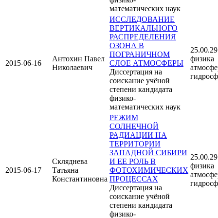
математических наук
ИССЛЕДОВАНИЕ
ВЕРТИКАЛЬНОГО
РАСПРЕДЕЛЕНИЯ
ОЗОНА В
25.00.29
ПОГРАНИЧНОМ
Антохин Павел
физика
2015-06-16
СЛОЕ АТМОСФЕРЫ
Николаевич
атмосфе
Диссертация на
гидрос
соискание учёной
степени кандидата
физико-
математических наук
РЕЖИМ
СОЛНЕЧНОЙ
РАДИАЦИИ НА
ТЕРРИТОРИИ
ЗАПАДНОЙ СИБИРИ
25.00.29
Скляднева
И ЕЕ РОЛЬ В
физика
2015-06-17
Татьяна
ФОТОХИМИЧЕСКИХ
атмосфе
Константиновна
ПРОЦЕССАХ
гидрос
Диссертация на
соискание учёной
степени кандидата
физико-