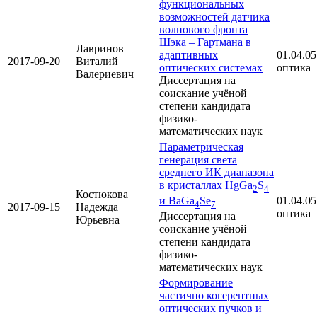
функциональных
возможностей датчика
волнового фронта
Шэка – Гартмана в
Лавринов
адаптивных
01.04.05
2017-09-20
Виталий
оптических системах
оптика
Валериевич
Диссертация на
соискание учёной
степени кандидата
физико-
математических наук
Параметрическая
генерация света
среднего ИК диапазона
в кристаллах HgGa
S
2
4
Костюкова
01.04.05
и BaGa
Se
4
7
2017-09-15
Надежда
оптика
Диссертация на
Юрьевна
соискание учёной
степени кандидата
физико-
математических наук
Формирование
частично когерентных
оптических пучков и