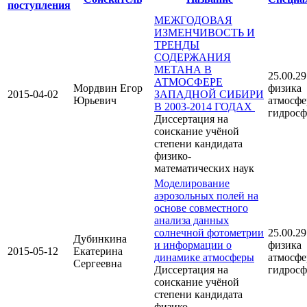
поступления
МЕЖГОДОВАЯ
ИЗМЕНЧИВОСТЬ И
ТРЕНДЫ
СОДЕРЖАНИЯ
МЕТАНА В
25.00.29
АТМОСФЕРЕ
Мордвин Егор
физика
2015-04-02
ЗАПАДНОЙ СИБИРИ
Юрьевич
атмосфе
В 2003-2014 ГОДАХ
гидрос
Диссертация на
соискание учёной
степени кандидата
физико-
математических наук
Моделирование
аэрозольных полей на
основе совместного
анализа данных
солнечной фотометрии
25.00.29
Дубинкина
и информации о
физика
2015-05-12
Екатерина
динамике атмосферы
атмосфе
Сергеевна
Диссертация на
гидрос
соискание учёной
степени кандидата
физико-