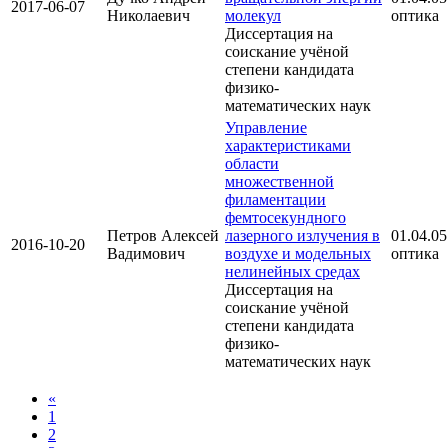
2017-06-07
Николаевич
молекул
оптика
Диссертация на
соискание учёной
степени кандидата
физико-
математических наук
Управление
характеристиками
области
множественной
филаментации
фемтосекундного
Петров Алексей
лазерного излучения в
01.04.05
2016-10-20
Вадимович
воздухе и модельных
оптика
нелинейных средах
Диссертация на
соискание учёной
степени кандидата
физико-
математических наук
«
1
2