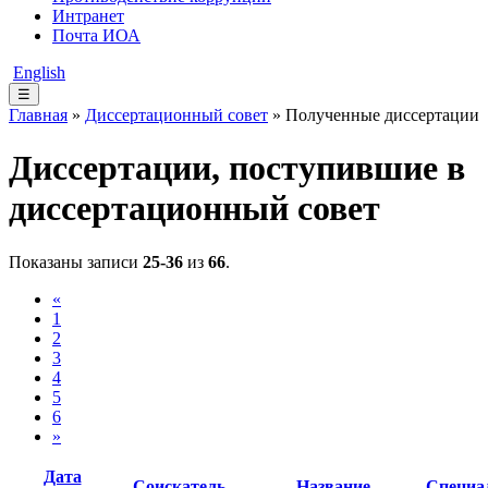
Интранет
Почта ИОА
English
☰
Главная
»
Диссертационный совет
» Полученные диссертации
Диссертации, поступившие в
диссертационный совет
Показаны записи
25-36
из
66
.
«
1
2
3
4
5
6
»
Дата
Соискатель
Название
Специа