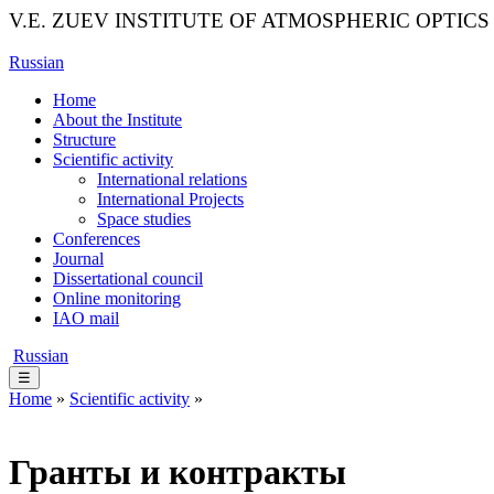
V.E. ZUEV INSTITUTE OF ATMOSPHERIC OPTICS
Russian
Home
About the Institute
Structure
Scientific activity
International relations
International Projects
Space studies
Conferences
Journal
Dissertational council
Online monitoring
IAO mail
Russian
☰
Home
»
Scientific activity
»
Гранты и контракты