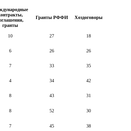
ждународные
контракты,
Гранты РФФИ
Хоздоговоры
оглашения,
гранты
10
27
18
6
26
26
7
33
35
4
34
42
8
43
31
8
52
30
7
45
38