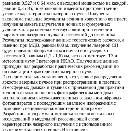
равными 0,527 и 0,64 мкм, с выходной мощностью на каждой,
равной 0,35 Вт, позволяющий изменять пространственно-
угловые характеристики лазерного пучка. Получены
экспериментальные результаты величин яркостного контраста
излучения макета излучателя в ночных и сумеречных
условиях для различных метеоусловий при изменении
параметров лазерного пучка и расстояний до источника.
Результаты подтверждают данные теоретических расчетов, а
именно: при МДВ, равной 800 м, излучение лазерной СП
будет надежно обнаруживаться ночью и в сумерках с
расстояний, равным (1,2 - 1,6) км, что соответствует ТЗ и
метеоминимуму I категории ИКАО. Полученные данные
пригодны для разработки практических рекомендаций по
оптимизации характеристик лазерного пучка.
Экспериментально установлено, что угловое распределение
яркости лазерных пучков при распространении в плотных
атмосферных дымках и туманах с приемлемой для практики
точностью можно оценить фотографическим методом с
использованием высококачественных зеркально-цифровых
фотоаппаратов с последующим анализом изображения с
помощью специальной компьютерной программы.
Разработана программа и методика экспериментальных
исследований в модельной рассеивающей среде
характеристик лазерного излучения с использованием
экспериментальных стендов. Изготовлены