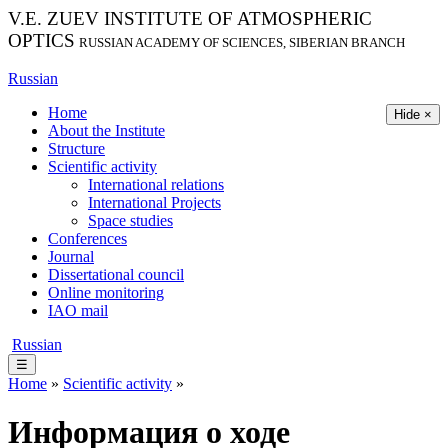
V.E. ZUEV INSTITUTE OF ATMOSPHERIC
OPTICS
RUSSIAN ACADEMY OF SCIENCES, SIBERIAN BRANCH
Russian
Home
Hide ×
About the Institute
Structure
Scientific activity
International relations
International Projects
Space studies
Conferences
Journal
Dissertational council
Online monitoring
IAO mail
Russian
☰
Home
»
Scientific activity
»
Информация о ходе