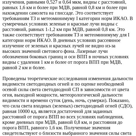
излучения, равными 0,527 и 0,64 мкм, видны с расстояний,
равных 1,6 км и более при МДВ, равной 0,8 км и более при
нахождении самолета на глиссаде. Это соответствует
требованиям ТЗ и метеоминимуму I категории норм ИКАО. В
сумеречных условиях зеленые и красные лучи видны с
расстояний, равных 1-1,2 км при МДВ, равной 0,8 км. Это
также соответствует требованиям ТЗ и метеоминимуму для I
категории норм ИКАО. В дневных условиях рассеянное
излучение от зеленых и красных лучей не видно из-за
высоких значений светового фона. Лазерные лучи
обозначения боковых границ и оси ВПП в ночных условиях
видны с удаления 1 км и более от порога ВПП при МДВ,
равной 2 км и более.
Проведены теоретические исследования изменения дальности
видимости светодиодных огней и по оценке необходимой
осевой силы света светодиодной СП в зависимости от цвета
огня, выходной мощности, метеорологической дальности
видимости и времени суток (день, ночь, сумерки). Показано,
что сила света входных (зеленых) светодиодный огней (СДО),
равная 10000 кд, является достаточной для заданных
расстояний от порога ВПП во всех условиях наблюдения,
кроме дневных при МДВ, равной 0,8 км, и расстояния до
порога ВПП, равного 1,6 км. Полученные значения
свидетельствуют о близости выбранного значения силы света