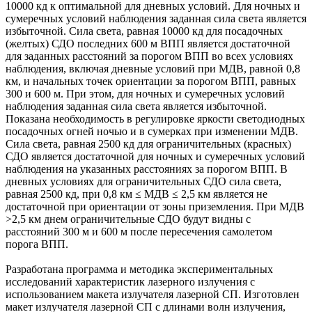
10000 кд к оптимальной для дневных условий. Для ночных и
сумеречных условий наблюдения заданная сила света является
избыточной. Сила света, равная 10000 кд для посадочных
(желтых) СДО последних 600 м ВПП является достаточной
для заданных расстояний за порогом ВПП во всех условиях
наблюдения, включая дневные условий при МДВ, равной 0,8
км, и начальных точек ориентации за порогом ВПП, равных
300 и 600 м. При этом, для ночных и сумеречных условий
наблюдения заданная сила света является избыточной.
Показана необходимость в регулировке яркости светодиодных
посадочных огней ночью и в сумерках при изменении МДВ.
Сила света, равная 2500 кд для ограничительных (красных)
СДО является достаточной для ночных и сумеречных условий
наблюдения на указанных расстояниях за порогом ВПП. В
дневных условиях для ограничительных СДО сила света,
равная 2500 кд, при 0,8 км ≤ МДВ ≤ 2,5 км является не
достаточной при ориентации от зоны приземления. При МДВ
>2,5 км днем ограничительные СДО будут видны с
расстояний 300 м и 600 м после пересечения самолетом
порога ВПП.
Разработана программа и методика экспериментальных
исследований характеристик лазерного излучения с
использованием макета излучателя лазерной СП. Изготовлен
макет излучателя лазерной СП с длинами волн излучения,