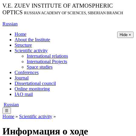
V.E. ZUEV INSTITUTE OF ATMOSPHERIC
OPTICS
RUSSIAN ACADEMY OF SCIENCES, SIBERIAN BRANCH
Russian
Home
Hide ×
About the Institute
Structure
Scientific activity
International relations
International Projects
Space studies
Conferences
Journal
Dissertational council
Online monitoring
IAO mail
Russian
☰
Home
»
Scientific activity
»
Информация о ходе