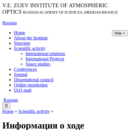
V.E. ZUEV INSTITUTE OF ATMOSPHERIC
OPTICS
RUSSIAN ACADEMY OF SCIENCES, SIBERIAN BRANCH
Russian
Home
Hide ×
About the Institute
Structure
Scientific activity
International relations
International Projects
Space studies
Conferences
Journal
Dissertational council
Online monitoring
IAO mail
Russian
☰
Home
»
Scientific activity
»
Информация о ходе