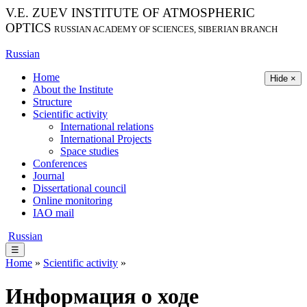
V.E. ZUEV INSTITUTE OF ATMOSPHERIC
OPTICS
RUSSIAN ACADEMY OF SCIENCES, SIBERIAN BRANCH
Russian
Home
Hide ×
About the Institute
Structure
Scientific activity
International relations
International Projects
Space studies
Conferences
Journal
Dissertational council
Online monitoring
IAO mail
Russian
☰
Home
»
Scientific activity
»
Информация о ходе