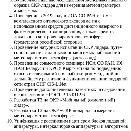
образца СКР-лидара для измерения метеопараметров
атмосферы.
Проведение в 2019 году в ИОА СО РАН г. Томск
комплексного оптического эксперимента с
использованием средств дистанционного лазерного и
фотометрического зондирования, а также средств
локального контроля параметров атмосферы
(средствами российской стороны)
Проведение натурных испытаний СКР-лидара, путем
сопоставления с данными независимых наблюдений
метеопараметров атмосферы (метеозонд).
Проведение совместного семинара ИОА СО РАН, ИФ
НАН Беларуси и КРСУ Кыргызстана по подведению
итогов исследований и выработки рекомендаций по
дальнейшему развитию и функционированию лидарной
сети стран СНГ CIS-LiNet.
Проведение дополнительных патентных исследований
в соответствии с ГОСТ Р 15.011-96.
Разработка ТЗ на ОКР «Мобильный (самолетный)
лидар».
Разработка ТЗ на ОКР «СКР-лидар для измерения
метеопараметров атмосферы».
Унификация с российским партнером блоков лидарной
аппаратуры, интеркалибровка аппаратуры и алгоритмов