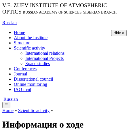
V.E. ZUEV INSTITUTE OF ATMOSPHERIC
OPTICS
RUSSIAN ACADEMY OF SCIENCES, SIBERIAN BRANCH
Russian
Home
Hide ×
About the Institute
Structure
Scientific activity
International relations
International Projects
Space studies
Conferences
Journal
Dissertational council
Online monitoring
IAO mail
Russian
☰
Home
»
Scientific activity
»
Информация о ходе