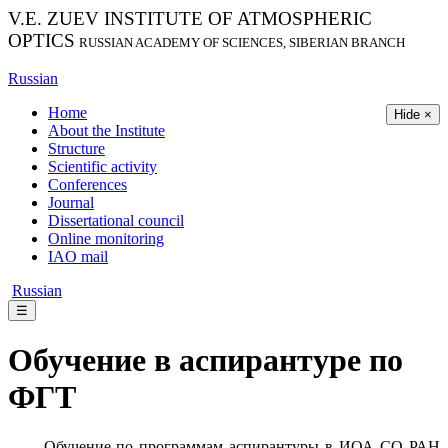
V.E. ZUEV INSTITUTE OF ATMOSPHERIC
OPTICS
RUSSIAN ACADEMY OF SCIENCES, SIBERIAN BRANCH
Russian
Home
Hide ×
About the Institute
Structure
Scientific activity
Conferences
Journal
Dissertational council
Online monitoring
IAO mail
Russian
☰
Обучение в аспирантуре по
ФГТ
Обучение по программам аспирантуры в ИОА СО РАН