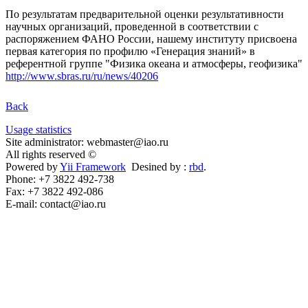
По результатам предварительной оценки результативности
научных организаций, проведенной в соответствии с
распоряжением ФАНО России, нашему институту присвоена
первая категория по профилю «Генерация знаний» в
референтной группе "Физика океана и атмосферы, геофизика"
http://www.sbras.ru/ru/news/40206
Back
Usage statistics
Site administrator: webmaster@iao.ru
All rights reserved ©
Powered by
Yii Framework
Desined by :
rbd
.
Phone: +7 3822 492-738
Fax: +7 3822 492-086
E-mail: contact@iao.ru