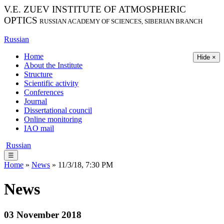
V.E. ZUEV INSTITUTE OF ATMOSPHERIC
OPTICS
RUSSIAN ACADEMY OF SCIENCES, SIBERIAN BRANCH
Russian
Home
Hide ×
About the Institute
Structure
Scientific activity
Conferences
Journal
Dissertational council
Online monitoring
IAO mail
Russian
☰
Home
»
News
» 11/3/18, 7:30 PM
News
03 November 2018