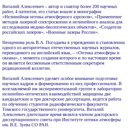
Виталий Алексеевич – автор и соавтор более 200 научных
работ, 4 патентов, его статьи вошли в монографии
«Нелинейная оптика атмосферного аэрозоля», «Применение
методов лазерной спектроскопии и нелинейного анализа для
исследования медико-биологических объектов», «Создатели
российских лазеров», «Военные лазеры России».
Неоценима роль В.А. Погодаева в учреждении и становлении
одного из авторитетных отечественных научных журналов,
переводимого на английский язык, – «Оптика атмосферы и
океана», с момента создания которого и по настоящее время
он является бессменным ответственным секретарем
редакционной коллегии.
Виталий Алексеевич уделяет особое внимание подготовке
научных кадров и формированию из них профессионалов. В
возглавляемой им экспериментальной группе в лаборатории
нелинейно-оптических взаимодействий защищены две
кандидатские и три докторские диссертации, ведется работа
по обучению студентов радиофизического факультета
Томского государственного университета. Виталий
Алексеевич длительное время являлся членом докторского
диссертационного совета при Институте оптики атмосферы
им. В.Е. Зуева СО РАН.