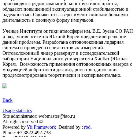
производятся рядом компаний, конструктивно просты,
обладают повышенной эксплуатационной стабильностью и
надежностью. Однако эти лазеры имеют слишком большую
длительность и сложную форму импульсов.
Ученые Института оптики атмосферы им. В.Е. Зуева СО РАН
и ряда университетов Южной Кореи предложили решение
данной проблемы. Разработана оптоволоконная лидарная
система и проведена серия тестовых измерений.
Оптоволоконный лидар развернут в исследовательской
лаборатории Национального университета Ханбат (Южная
Корея). Возможность применения оптоволоконных лазеров с
модуляцией добротности для лидарного зондирования
продемонстрирована теоретически и экспериментально.
Back
Usage statistics
Site administrator: webmaster@iao.ru
All rights reserved ©
Powered by
Yii Framework
Desined by :
rbd
.
Phone: +7 3822 492-738