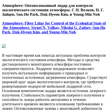
Atmosphere: Оптоволоконный лидар для контроля
экологического состояния атмосферы. C Н. Волков, Н. Г.
Зайцев, Sun‐Ho Park, Duk‐Hyeon Kim, и Young‐Min Noh
Atmosphere: Fiber Lidar for Control of the Ecological State of
the Atmosphere. Sergei N. Volkov, Nikolai G. Zaitsev, Sun‐Ho
Park, Duk‐Hyeon Kim, and Young‐Min Noh
В настоящее время как никогда актуальна проблема контроля
экологического состояния атмосферы. Методы и средства
дистанционного мониторинга атмосферы постоянно
совершенствуются. Лидарное зондирование позволяет
получать актуальную информацию о природных и
техногенных источниках загрязнения атмосферы. Существует
широкий круг задач экологического контроля, где требуется
развертывание недорогой мобильной лидарной сети.
Основным компонентом лидара является источник лазерного
излучения. Стабильность параметров лазерного излучения и
способность лазера работать автономно в течение
длительного времени являются основными требованиями к
лазеру. Оптоволоконные лазеры с модуляцией добротности