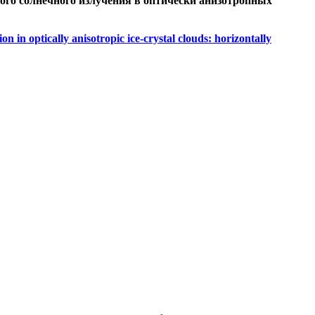
ого солнечного излучения в оптически анизотропных
tion in optically anisotropic ice-crystal clouds: horizontally