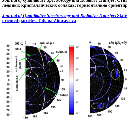
Journal of Quantitative Spectroscopy and Radiative Transfer
: Ста
ледяных кристаллических облаках: горизонтально ориенти
Journal of Quantitative Spectroscopy and Radiative Transfer
: Stat
oriented particles. Tatiana Zhuravleva