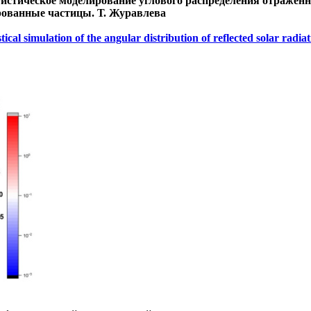
тистическое моделирование углового распределения отраженн
рованные частицы. Т. Журавлева
istical simulation of the angular distribution of reflected solar radia