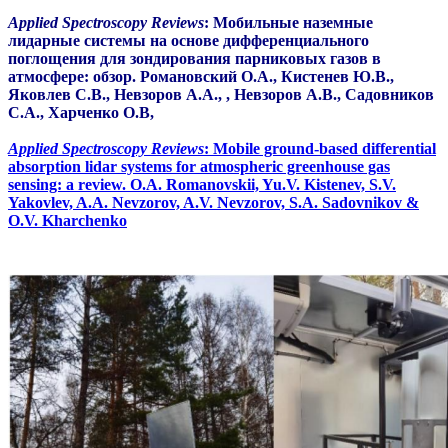
Applied Spectroscopy Reviews
: Мобильные наземные
лидарные системы на основе дифференциального
поглощения для зондирования парниковых газов в
атмосфере: обзор. Романовский О.А., Кистенев Ю.В.,
Яковлев С.В., Невзоров А.А., , Невзоров А.В., Садовников
С.А., Харченко О.В,
Applied Spectroscopy Reviews
: Mobile ground-based differential
absorption lidar systems for atmospheric greenhouse gas
sensing: a review. O.A. Romanovskii, Yu.V. Kistenev, S.V.
Yakovlev, A.A. Nevzorov, A.V. Nevzorov, S.A. Sadovnikov &
O.V. Kharchenko