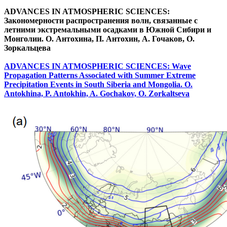
ADVANCES IN ATMOSPHERIC SCIENCES:
Закономерности распространения волн, связанные с
летними экстремальными осадками в Южной Сибири и
Монголии. О. Антохина, П. Антохин, А. Гочаков, О.
Зоркальцева
ADVANCES IN ATMOSPHERIC SCIENCES: Wave
Propagation Patterns Associated with Summer Extreme
Precipitation Events in South Siberia and Mongolia. O.
Antokhina, P. Antokhin, A. Gochakov, O. Zorkaltseva