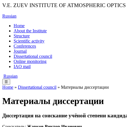
V.E. ZUEV INSTITUTE OF ATMOSPHERIC OPTICS
Russian
Home
About the Institute
Structure
Scientific activity
Conferences
Journal
Dissertational council
Online monitoring
IAO mail
Russian
☰
Home
»
Dissertational council
» Материалы диссертации
Материалы диссертации
Диссертация на соискание учёной степени кандид
Соискатель:
Жарков Виктор Иванович