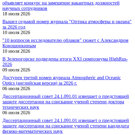
объявляет конкурс на замещение вакантных должностей
научных сотрудников
18 июля 2026
Вышел седьмой номер журнала "Оптика атмосферы и океана"
за 2026 год
10 июля 2026
"10 вопросов исследователю облаков" сюжет с Александром
Коношонкиным
10 июля 2026
В Зеленогорске подведены итоги XXI симпозиума HighRus-
2026
09 июля 2026
Доступен третий номер журнала Atmospheric and Oceanic
Optics (английская версия) за 2026 г.
06 июля 2026
Диссертационный совет 24.1.091.01 извещает о предстоящей
защите диссертации на соискание ученой степени доктора
технических наук
06 июля 2026
Диссертационный совет 24.1.091.01 извещает о предстоящей
защите диссертации на соискание ученой степени кандидата
физико-математических наук