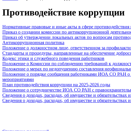
Противодействие коррупции
Нормативные правовые и иные акты в сфере противодействия
Приказ о создании комиссии по антикоррупционной деятельно
Приказ об утверждении локальных актов по вопросам против
Антикоррупционная политика
Положение о должностном лице, ответственном за профилакт
Стандарты и процедуры, направленные на обеспечение доброс
Кодекс этики и служебного поведения работников
Положение о Комиссии по соблюдению требований к должнос
Положение о мерах по недопущению составления неофициальн
Положение о порядке сообщения работниками ИОА СО РАН о 
мероприятиями
План противодействия коррупции на 2025-2026 годы
Положение о сотрудничестве ИОА СО РАН с правоохранительн
Сведения о доходах, расходах, об имуществе и обязательствах 
Сведения о доходах, расходах, об имуществе и обязательствах 