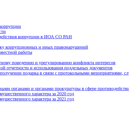
 коррупции
сти
одействия коррупции в ИОА СО РАН
ику коррупционных и иных правонарушений
овестной работы
тному поведению и урегулированию конфликта интересов
ой отчетности и использования поддельных документов
получении подарка в связи с протокольными мероприятиями, 
ыми органами и органами прокуратуры в сфере противодейств
имущественного характера за 2020 год
имущественного характера за 2021 год