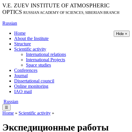
V.E. ZUEV INSTITUTE OF ATMOSPHERIC
OPTICS
RUSSIAN ACADEMY OF SCIENCES, SIBERIAN BRANCH
Russian
Home
Hide ×
About the Institute
Structure
Scientific activity
International relations
International Projects
Space studies
Conferences
Journal
Dissertational council
Online monitoring
IAO mail
Russian
☰
Home
»
Scientific activity
»
Экспедиционные работы