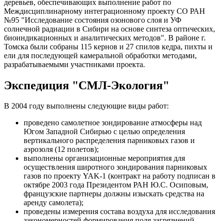
деревьев, обеспечивающих выполнение работ по
Междисциплинарному интеграционному проекту CО РАН
№95 "Исследование состояния озонового слоя и УФ
солнечной радиации в Сибири на основе синтеза оптических,
биоиндикационных и аналитических методов". В районе г.
Томска были собраны 115 кернов и 27 спилов кедра, пихты и
ели для последующей камеральной обработки методами,
разрабатываемыми участниками проекта.
Экспедиция "СМЛ-Экология"
В 2004 году выполнены следующие виды работ:
проведено самолетное зондирование атмосферы над
Югом Западной Сибирью с целью определения
вертикального распределения парниковых газов и
аэрозоля (12 полетов);
выполнены организационные мероприятия для
осуществления широтного зондирования парниковых
газов по проекту YAK-1 (контракт на работу подписан в
октябре 2003 года Президентом РАН Ю.С. Осиповым,
французские партнеры должны изыскать средства на
аренду самолета);
проведены измерения состава воздуха для исследования
закономерностей формирования поля загрязнений