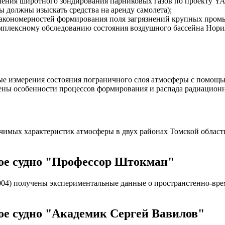
ния широтного зондирования парниковых газов по проекту YAK-
должны изыскать средства на аренду самолета);
 закономерностей формирования поля загрязнений крупных пром
комплексному обследованию состояния воздушного бассейна Нор
ые измерения состояния пограничного слоя атмосферы с помощью
ены особенности процессов формирования и распада радиацион
мых характеристик атмосферы в двух районах Томской области 
кое судно "Профессор Штокман"
8.2004) получены экспериментальные данные о пространстенно-в
ое судно "Академик Сергей Вавилов"