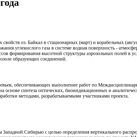
года
свойств оз. Байкал в стационарных (март) и корабельных (авгу
ния углекислого газа в системе водная поверхность - атмосфер
ссов формирования высотной структуры аэрозольных полей в ус
розоле образующих соединений.
 деревьев, обеспечивающих выполнение работ по Междисциплин
на основе синтеза оптических, биоиндикационных и аналитическ
бработки методами, разрабатываемыми участниками проекта.
Западной Сибирью с целью определения вертикального распреде