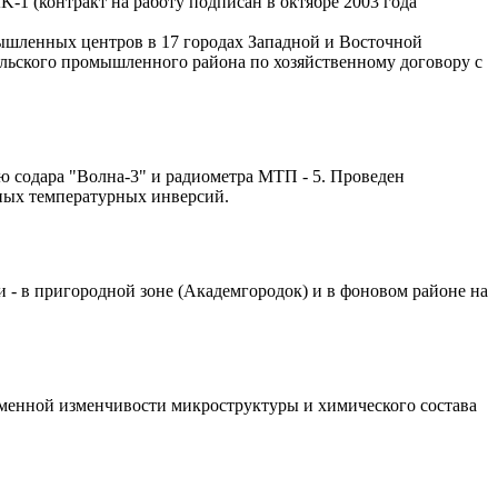
1 (контракт на работу подписан в октябре 2003 года
ышленных центров в 17 городах Западной и Восточной
ильского промышленного района по хозяйственному договору с
 содара "Волна-3" и радиометра МТП - 5. Проведен
ных температурных инверсий.
- в пригородной зоне (Академгородок) и в фоновом районе на
ременной изменчивости микроструктуры и химического состава