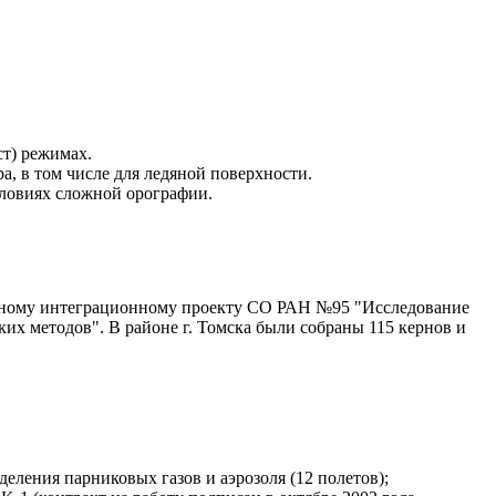
ст) режимах.
а, в том числе для ледяной поверхности.
ловиях сложной орографии.
арному интеграционному проекту CО РАН №95 "Исследование
их методов". В районе г. Томска были собраны 115 кернов и
ления парниковых газов и аэрозоля (12 полетов);