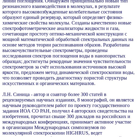
линий поглощения. Обнаружен принципиально новый тип
резонансного взаимодействия в молекулах, в результате
которого высоковозбужденные колебательные состояния
образуют единый резервуар, который определяет физико-
химические свойства молекулы. Созданы качественно новые
спектрофотометрические анализаторы жидкости и газа,
сочетающие простоту оптико-механической конструкции с
мощной математической обработкой спектральных данных на
основе методов теории распознавания образов. Разработаны
высокочувствительные спектрометры, проведены
исследования спектров поглощения воды в нанопористых
образцах; достигнуты рекордные значения чувствительности
спектрометров за счёт использования источников высокой
яркости, предложен метод динамической спектроскопии воды,
что позволяет проводить диагностику пористой структуры
искусственных и органических материалов.
Л.Н. Синица
-
автор и соавтор более 300 статей в
рецензируемых научных изданиях, 8 монографий, он является
научным руководителем работ по проекту государственного
задания ИОА СО РАН, получил 4 авторских свидетельства на
изобретения, прочитал свыше 300 докладов на российских и
международных конференциях, принимает активное участие
в организации Международных симпозиумов по
молекулярной спектроскопии HIGHRUS, ведет