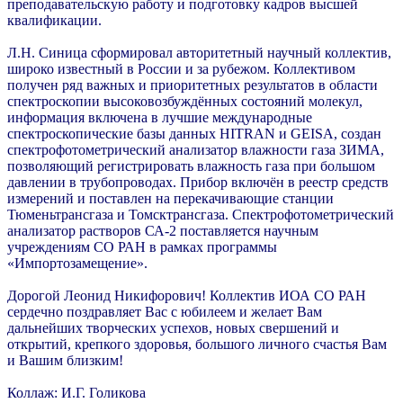
преподавательскую работу и подготовку кадров высшей
квалификации.
Л.Н. Синица сформировал авторитетный научный коллектив,
широко известный в России и за рубежом. Коллективом
получен ряд важных и приоритетных результатов в области
спектроскопии высоковозбуждённых состояний молекул,
информация включена в лучшие международные
спектроскопические базы данных HITRAN и GEISA, создан
спектрофотометрический анализатор влажности газа ЗИМА,
позволяющий регистрировать влажность газа при большом
давлении в трубопроводах. Прибор включён в реестр средств
измерений и поставлен на перекачивающие станции
Тюменьтрансгаза и Томсктрансгаза. Спектрофотометрический
анализатор растворов СА-2
поставляется научным
учреждениям СО РАН в рамках программы
«Импортозамещение».
Дорогой Леонид Никифорович! Коллектив ИОА СО РАН
сердечно поздравляет Вас с юбилеем и желает Вам
дальнейших творческих успехов, новых свершений и
открытий, крепкого здоровья, большого личного счастья Вам
и Вашим близким!
Коллаж: И.Г. Голикова