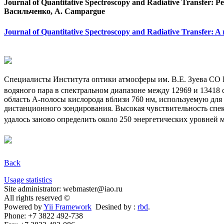
Journal of Quantitative Spectroscopy and Radiative Transfe
Васильченко, A. Campargue
Journal of Quantitative Spectroscopy and Radiative Transfer: A 
Специалисты Института оптики атмосферы им. В.Е. Зуева СО 
водяного пара в спектральном диапазоне между 12969 и 13418 
область А-полосы кислорода вблизи 760 нм, используемую для
дистанционного зондирования. Высокая чувствительность спе
удалось заново определить около 250 энергетических уровней
Back
Usage statistics
Site administrator: webmaster@iao.ru
All rights reserved ©
Powered by
Yii Framework
Desined by :
rbd
.
Phone: +7 3822 492-738