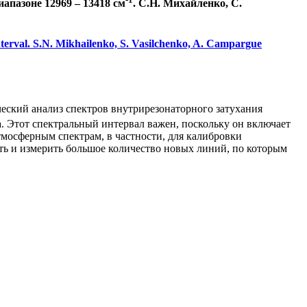
иапазоне 12969 – 13418 см
. С.Н. Михайленко, С.
terval. S.N. Mikhailenko, S. Vasilchenko, A. Campargue
еский анализ спектров внутрирезонаторного затухания
. Этот спектральный интервал важен, поскольку он включает
мосферным спектрам, в частности, для калибровки
ть и измерить большое количество новых линий, по которым