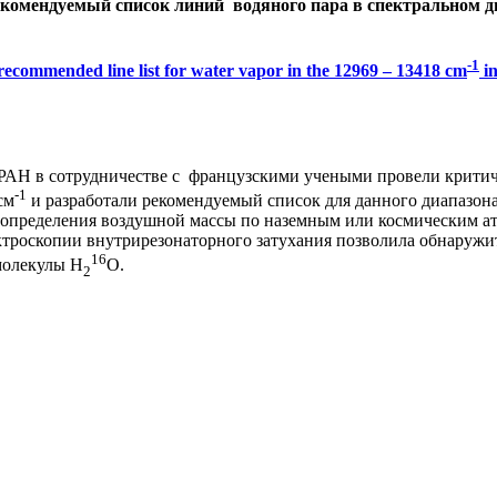
r: Рекомендуемый список линий водяного пара в спектральном д
-1
recommended line list for water vapor in the 12969 – 13418 cm
in
РАН в сотрудничестве с французскими учеными провели критич
-1
см
и разработали рекомендуемый список для данного диапазона
 определения воздушной массы по наземным или космическим ат
ктроскопии внутрирезонаторного затухания позволила обнаружи
16
 молекулы H
O.
2