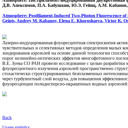
Atmosphere: Постфиламент-индуцированная двухфотонная 
Д.В. Апексимов, П.А. Бабушкин, Ю.Э. Гейнц, А.М. Кабанов,
Atmosphere: Postfilament-Induced Two-Photon Fluorescence of 
Geints, Andrey M. Kabanov, Elena E. Khoroshaeva, Victor K. O
Лазерно-индуцированная флуоресцентная спектроскопия активн
чувствительных и селективных методов определения малых к
зондирования аэрозолей на основе данной технологии способс
порог нелинейно-оптических эффектов многофотонного поглоще
В.Е. Зуева СО РАН провели исследование с целью разработки
флуоресцентного излучения аэрозолей пространственно стр
стохастически структурированных безплазменных интенсивны
через турбулентный слой воздуха, для повышения эффективно
флуоресценции полидисперсно-окрашенных водных аэрозолей
Back
Usage statistics