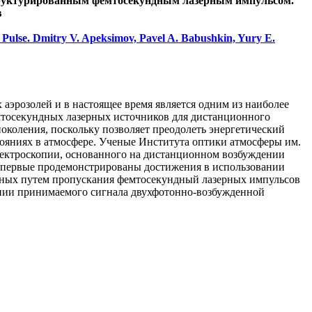
структурированным фемтосекундным лазерным импульсом.
в
Pulse. Dmitry V. Apeksimov, Pavel A. Babushkin, Yury E.
аэрозолей и в настоящее время является одним из наиболее
мтосекундных лазерных источников для дистанционного
околения, поскольку позволяет преодолеть энергетический
ояниях в атмосфере. Ученые Института оптики атмосферы им.
пектроскопии, основанного на дистанционном возбуждении
Впервые продемонстрированы достижения в использовании
нных путем пропускания фемтосекундный лазерных импульсов
ении принимаемого сигнала двухфотонно-возбужденной