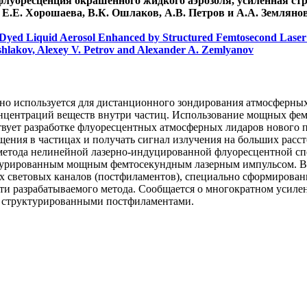
флуоресценция окрашенного жидкого аэрозоля, усиленная 
 Е.Е. Хорошаева, В.К. Ошлаков, А.В. Петров и А.А. Земляно
Dyed Liquid Aerosol Enhanced by Structured Femtosecond Laser 
shlakov, Alexey V. Petrov and Alexander A. Zemlyanov
о используется для дистанционного зондирования атмосферных 
онцентраций веществ внутри частиц. Использование мощных фе
твует разработке флуоресцентных атмосферных лидаров нового п
ния в частицах и получать сигнал излучения на больших расст
 метода нелинейной лазерно-индуцированной флуоресцентной с
уктурированным мощным фемтосекундным лазерным импульсом. 
х световых каналов (постфиламентов), специально сформирова
сти разрабатываемого метода. Сообщается о многократном усил
 структурированными постфиламентами.