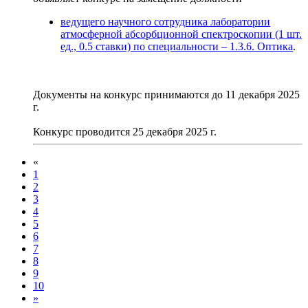
ведущего научного сотрудника лаборатории
атмосферной абсорбционной спектроскопии (1 шт.
ед., 0.5 ставки) по специальности – 1.3.6. Оптика
.
Документы на конкурс принимаются до 11 декабря 2025
г.
Конкурс проводится 25 декабря 2025 г.
«
1
2
3
4
5
6
7
8
9
10
»