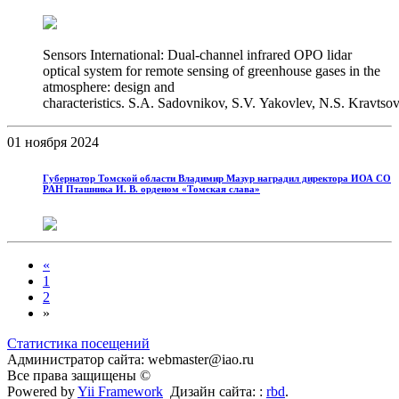
Sensors International: Dual-channel infrared OPO lidar
optical system for remote sensing of greenhouse gases in the
atmosphere: design and
characteristics. S.A. Sadovnikov, S.V. Yakovlev, N.S. Kravts
01 ноября 2024
Губернатор Томской области Владимир Мазур наградил директора ИОА СО
РАН Пташника И. В. орденом «Томская слава»
«
1
2
»
Статистика посещений
Администратор сайта: webmaster@iao.ru
Все права защищены ©
Powered by
Yii Framework
Дизайн сайта: :
rbd
.