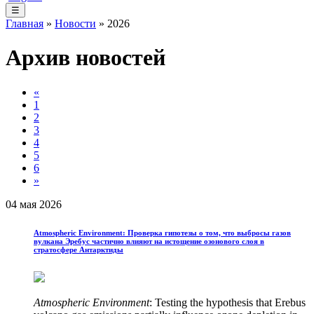
☰
Главная
»
Новости
» 2026
Архив новостей
«
1
2
3
4
5
6
»
04 мая 2026
Atmospheric Environment: Проверка гипотезы о том, что выбросы газов
вулкана Эребус частично влияют на истощение озонового слоя в
стратосфере Антарктиды
Atmospheric Environment
: Testing the hypothesis that Erebus