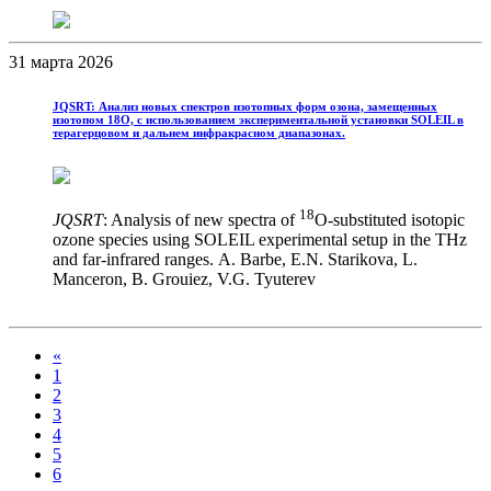
31 марта 2026
JQSRT: Анализ новых спектров изотопных форм озона, замещенных
изотопом 18O, с использованием экспериментальной установки SOLEIL в
терагерцовом и дальнем инфракрасном диапазонах.
18
JQSRT
: Analysis of new spectra of
O-substituted isotopic
ozone species using SOLEIL experimental setup in the THz
and far-infrared ranges. A. Barbe, E.N. Starikova, L.
Manceron, B. Grouiez, V.G. Tyuterev
«
1
2
3
4
5
6