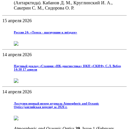
(Антарктида). Кабанов Д. М., Круглинский И. А.,
Сакерин С. М., Сидорова О. Р.
15 апреля 2026
Россия 24: «Томск - шагнувшие к звёздам»
14 апреля 2026
Научный доклад «Станция «ИК-диагностика» ЦКП «СКИФ» С.Л. Вебер
14:30 17 апреля
14 апреля 2026
Доступен первый номер журнала Atmospheric and Oceanic
Optics (английская версия) за 2026 г.
Atmospheric and Oceanic Optics
39
, Issue 1 (February