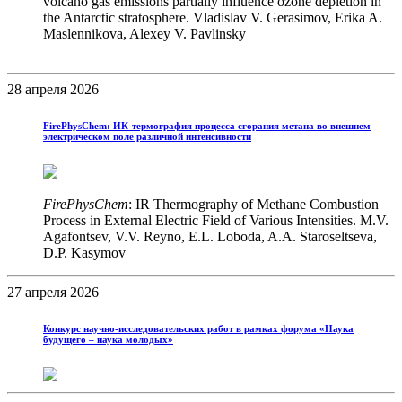
volcano gas emissions partially influence ozone depletion in
the Antarctic stratosphere. Vladislav V. Gerasimov, Erika A.
Maslennikova, Alexey V. Pavlinsky
28 апреля 2026
FirePhysChem: ИК-термография процесса сгорания метана во внешнем
электрическом поле различной интенсивности
FirePhysChem
: IR Thermography of Methane Combustion
Process in External Electric Field of Various Intensities. M.V.
Agafontsev, V.V. Reyno, E.L. Loboda, A.A. Staroseltseva,
D.P. Kasymov
27 апреля 2026
Конкурс научно-исследовательских работ в рамках форума «Наука
будущего – наука молодых»