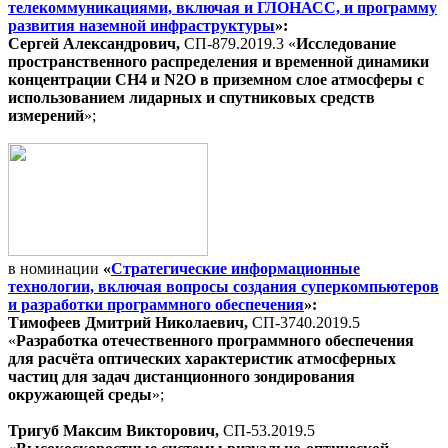
телекоммуникациями, включая и ГЛОНАСС, и программу
развития наземной инфраструктуры
»:
Сергей Александрович,
СП-879.2019.3 «
Исследование
пространственного распределения и временной динамики
концентрации CH4 и N2O в приземном слое атмосферы с
использованием лидарных и спутниковых средств
измерений
»;
в номинации
«
Стратегические информационные
технологии, включая вопросы создания суперкомпьютеров
и разработки программного обеспечения
»:
Тимофеев Дмитрий Николаевич,
СП-3740.2019.5
«
Разработка отечественного программного обеспечения
для расчёта оптических характеристик атмосферных
частиц для задач дистанционного зондирования
окружающей среды
»;
Тригуб Максим Викторович,
СП-53.2019.5