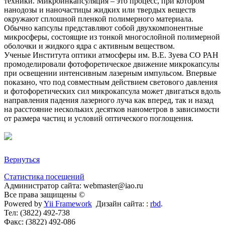
техники. Микроинкапсуляция – это процесс, при котором
нанодозы и наночастицы жидких или твердых веществ
окружают сплошной пленкой полимерного материала.
Обычно капсулы представляют собой двухкомпонентные
микросферы, состоящие из тонкой многослойной полимерной
оболочки и жидкого ядра с активным веществом.
Ученые Института оптики атмосферы им. В.Е. Зуева СО РАН
промоделировали фотофоретическое движение микрокапсулы
при освещении интенсивным лазерным импульсом. Впервые
показано, что под совместным действием светового давления
и фотофоретических сил микрокапсула может двигаться вдоль
направления падения лазерного луча как вперед, так и назад
на расстояние нескольких десятков нанометров в зависимости
от размера частиц и условий оптического поглощения.
Вернуться
Статистика посещений
Администратор сайта: webmaster@iao.ru
Все права защищены ©
Powered by
Yii Framework
Дизайн сайта: :
rbd
.
Тел: (3822) 492-738
Факс: (3822) 492-086