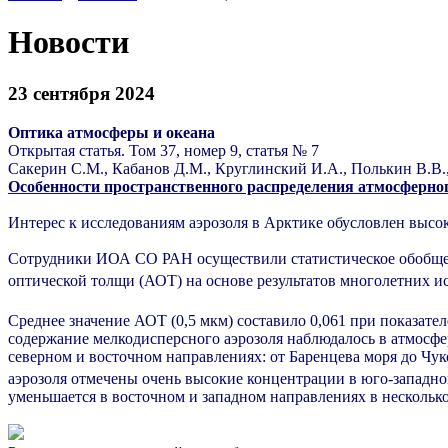
Новости
23 сентября 2024
Оптика атмосферы и океана
Открытая статья.
Том 37, номер 9, статья № 7
Сакерин С.М., Кабанов Д.М., Круглинский И.А., Полькин В.В.,
Особенности пространственного распределения атмосферног
Интерес к исследованиям аэрозоля в Арктике обусловлен выс
Сотрудники ИОА СО РАН осуществили статистическое обобщен
оптической толщи (АОТ) на основе результатов многолетних ис
Среднее значение АОТ (0,5 мкм) составило 0,061 при показател
содержание мелкодисперсного аэрозоля наблюдалось в атмосфе
северном и восточном направлениях: от Баренцева моря до Чук
аэрозоля отмечены очень высокие концентрации в юго-западной
уменьшается в восточном и западном направлениях в несколько