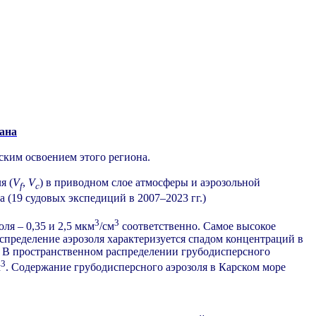
еана
ским освоением этого региона.
я (
V
,
V
) в приводном слое атмосферы и аэрозольной
f
с
 (19 судовых экспедиций в 2007–2023 гг.)
3
3
ля – 0,35 и 2,5 мкм
/см
соответственно. Самое высокое
пределение аэрозоля характеризуется спадом концентраций в
а. В пространственном распределении грубодисперсного
3
м
. Содержание грубодисперсного аэрозоля в Карском море