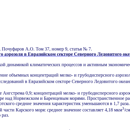
 Почуфаров А.О. Том 37, номер 9, статья № 7.
о аэрозоля в Евразийском секторе Северного Ледовитого ок
окой динамикой климатических процессов и активным экономиче
ие объемных концентраций мелко- и грубодисперсного аэрозол
следований в Евразийском секторе Северного Ледовитого океана
е Ангстрема 0,9; концентраций мелко- и грубодисперсного аэрозо
ре над Норвежским и Баренцевым морями. Пространственное рас
отского средние значения характеристик уменьшаются в 1,7 раз
3
 части Карского моря: среднее значение составляет 4,18 мкм
/с
 раз.