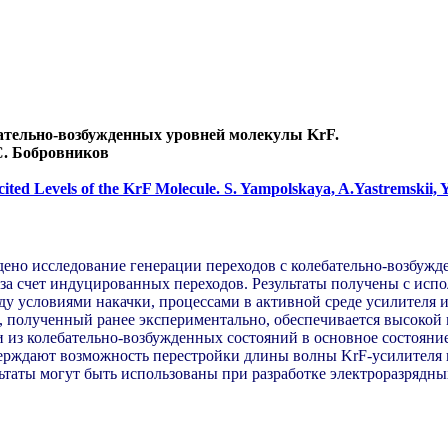
ебательно-возбужденных уровней молекулы KrF.
С. Бобровников
cited Levels of the KrF Molecule. S. Yampolskaya, A.Yastremskii
но исследование генерации переходов с колебательно-возбужде
за счет индуцированных переходов. Результаты получены с исп
ду условиями накачки, процессами в активной среде усилителя и
, полученный ранее экспериментально, обеспечивается высокой 
и из колебательно-возбужденных состояний в основное состояни
ерждают возможность перестройки длины волны KrF-усилителя 
льтаты могут быть использованы при разработке электроразрядн