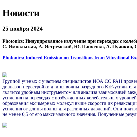
Новости
25 ноября 2024
Photonics: Индуцированное излучение при переходах с кол
С. Ямпольская, А. Ястремский, Ю. Панченко, А. Пучикин, 
Photonics: Induced Emission on Transitions from Vibrational Ex
Группой ученых с участием специалистов ИОА СО РАН проведе
диапазон перестройки длины волны разрядного KrF-усилителя 
является удобным инструментом для анализа взаимосвязей меж
усиления на переходах с возбужденных колебательных уровней
образования эксимерных молекул выше скорости их релаксаци
усиления от длины волны для различных давлений. Они подтв
не менее 0,5 от его максимального значения. Полученные резу