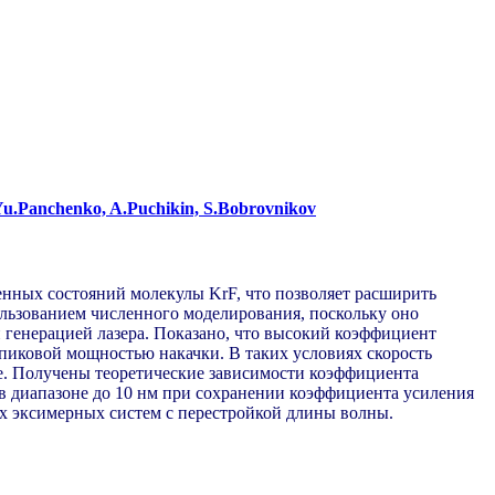
, Yu.Panchenko, A.Puchikin, S.Bobrovnikov
нных состояний молекулы KrF, что позволяет расширить
ользованием численного моделирования, поскольку оно
 генерацией лазера. Показано, что высокий коэффициент
пиковой мощностью накачки. В таких условиях скорость
е. Получены теоретические зависимости коэффициента
в диапазоне до 10 нм при сохранении коэффициента усиления
ых эксимерных систем с перестройкой длины волны.