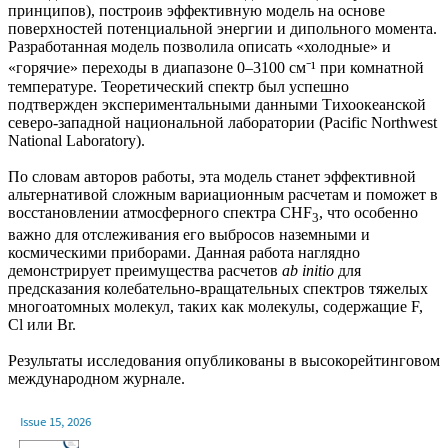
принципов), построив эффективную модель на основе
поверхностей потенциальной энергии и дипольного момента.
Разработанная модель позволила описать «холодные» и
«горячие» переходы в диапазоне 0–3100 см⁻¹ при комнатной
температуре. Теоретический спектр был успешно
подтвержден экспериментальными данными Тихоокеанской
северо-западной национальной лаборатории (Pacific Northwest
National Laboratory).
По словам авторов работы, эта модель станет эффективной
альтернативой сложным вариационным расчетам и поможет в
восстановлении атмосферного спектра CHF
, что особенно
3
важно для отслеживания его выбросов наземными и
космическими приборами. Данная работа наглядно
демонстрирует преимущества расчетов
ab initio
для
предсказания колебательно-вращательных спектров тяжелых
многоатомных молекул, таких как молекулы, содержащие F,
Cl или Br.
Результаты исследования опубликованы в высокорейтинговом
международном журнале.