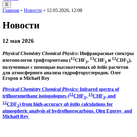
☰
Главная
»
Новости
» 12.05.2026, 12:08
Новости
12 мая 2026
Physical Chemistry Chemical Physics
: Инфракрасные спектры
12
13
12
изотопологов трифторметана (
CHF
,
CHF
и
CDF
),
3
3
3
полученные с помощью высокоточных
ab initio
расчетов
для атмосферного анализа гидрофторуглеродов. Олег
Егоров и Michaël Rey
Physical Chemistry Chemical Physics
: Infrared spectra of
12
13
trifluoromethane isotopologues (
CHF
,
CHF
, and
3
3
12
CDF
) from high-accuracy
ab initio
calculations for
3
atmospheric analysis of hydrofluorocarbons. Oleg Egorov and
Michaël Rey