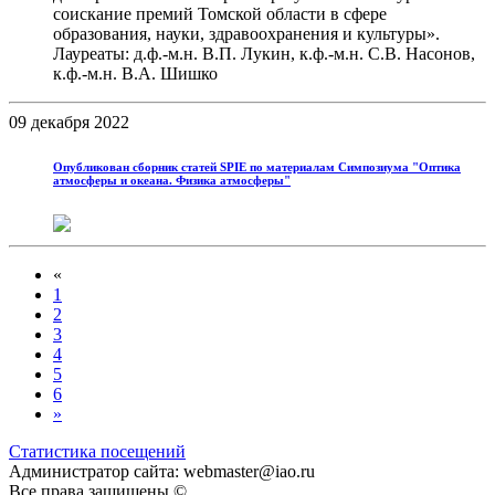
соискание премий Томской области в сфере
образования, науки, здравоохранения и культуры».
Лауреаты: д.ф.-м.н. В.П. Лукин, к.ф.-м.н. С.В. Насонов,
к.ф.-м.н. В.А. Шишко
09 декабря 2022
Опубликован сборник статей SPIE по материалам Симпозиума "Оптика
атмосферы и океана. Физика атмосферы"
«
1
2
3
4
5
6
»
Статистика посещений
Администратор сайта: webmaster@iao.ru
Все права защищены ©