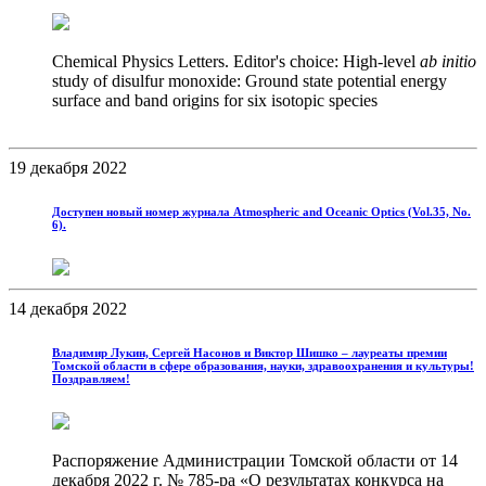
Chemical Physics Letters. Editor's choice: High-level
ab initio
study of disulfur monoxide: Ground state potential energy
surface and band origins for six isotopic species
19 декабря 2022
Доступен новый номер журнала Atmospheric and Oceanic Optics (Vol.35, No.
6).
14 декабря 2022
Владимир Лукин, Сергей Насонов и Виктор Шишко – лауреаты премии
Томской области в сфере образования, науки, здравоохранения и культуры!
Поздравляем!
Распоряжение Администрации Томской области от 14
декабря 2022 г. № 785-ра «О результатах конкурса на