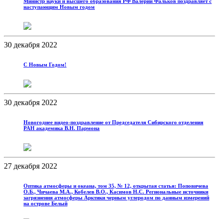
Министр науки и высшего образования РФ Валерий Фальков поздравляет с
наступающим Новым годом
30 декабря 2022
С Новым Годом!
30 декабря 2022
Новогоднее видео-поздравление от Председателя Сибирского отделения
РАН академика В.Н. Пармона
27 декабря 2022
Оптика атмосферы и океана, том 35, № 12, открытая статья: Поповичева
О.Б., Чичаева М.А., Кобелев В.О., Касимов Н.С. Региональные источники
загрязнения атмосферы Арктики черным углеродом по данным измерений
на острове Белый