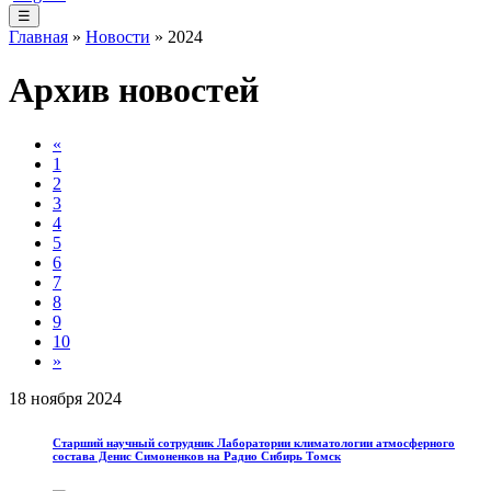
☰
Главная
»
Новости
» 2024
Архив новостей
«
1
2
3
4
5
6
7
8
9
10
»
18 ноября 2024
Старший научный сотрудник Лаборатории климатологии атмосферного
состава Денис Симоненков на Радио Сибирь Томск