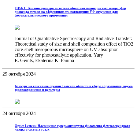
JQSRT: Влияние размера и состава оболочки мезопористых микросфер
диоксида титана на эффективность поглощения УФ-излучения для
фотокаталитического применения
Journal of Quantitative Spectroscopy and Radiative Transfer
:
Theoretical study of size and shell composition effect of TiO2
core-shell mesoporous microsphere on UV absorption
effectivity for photocatalytic application. Yury
E. Geints, Ekaterina K. Panina
29 октября 2024
Конкурс на соискание премии Томской области в сфере образования, науки,
здравоохранения и культуры
24 октября 2024
Optics Letters: Насыщение суперконтинуума филамента фемтосекундного
лазера в сжатых газах