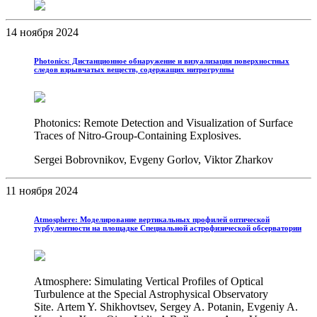
14 ноября 2024
Photonics: Дистанционное обнаружение и визуализация поверхностных
следов взрывчатых веществ, содержащих нитрогруппы
Photonics: Remote Detection and Visualization of Surface
Traces of Nitro-Group-Containing Explosives.
Sergei Bobrovnikov, Evgeny Gorlov, Viktor Zharkov
11 ноября 2024
Atmosphere: Моделирование вертикальных профилей оптической
турбулентности на площадке Специальной астрофизической обсерватории
Atmosphere: Simulating Vertical Profiles of Optical
Turbulence at the Special Astrophysical Observatory
Site. Artem Y. Shikhovtsev, Sergey A. Potanin, Evgeniy A.