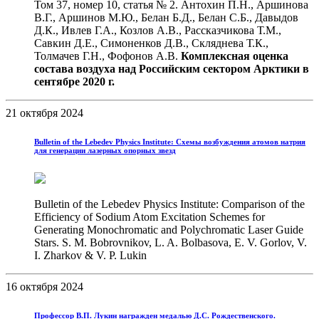
Том 37, номер 10, статья № 2. Антохин П.Н., Аршинова
В.Г., Аршинов М.Ю., Белан Б.Д., Белан С.Б., Давыдов
Д.К., Ивлев Г.А., Козлов А.В., Рассказчикова Т.М.,
Савкин Д.Е., Симоненков Д.В., Скляднева Т.К.,
Толмачев Г.Н., Фофонов А.В.
Комплексная оценка
состава воздуха над Российским сектором Арктики в
сентябре 2020 г.
21 октября 2024
Bulletin of the Lebedev Physics Institute: Cхемы возбуждения атомов натрия
для генерации лазерных опорных звезд
Bulletin of the Lebedev Physics Institute: Comparison of the
Efficiency of Sodium Atom Excitation Schemes for
Generating Monochromatic and Polychromatic Laser Guide
Stars. S. M. Bobrovnikov, L. A. Bolbasova, E. V. Gorlov, V.
I. Zharkov & V. P. Lukin
16 октября 2024
Профессор В.П. Лукин награжден медалью Д.С. Рождественского.