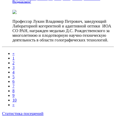
Поздравляем!
Профессор Лукин Владимир Петрович, заведующий
Лабораторией когерентной и адаптивной оптики ИОА
СО РАН, награжден медалью Д.С. Рождественского за
многолетнюю и плодотворную научно-техническую
деятельность в области голографических технологий.
«
1
2
3
4
5
6
7
8
9
10
»
Статистика посещений