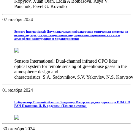
Kopylov, Xuan Qian, Lidia A Bolbasova, Asya V.
Panchuk, Pavel G. Kovadlo
07 ноября 2024
Sensors International: Двухканальная инфракрасная оптическая система на
основе лидара для дистанционного зондирования парниковых газов в
атмосфере: конструкция и характеристики
Sensors International: Dual-channel infrared OPO lidar
optical system for remote sensing of greenhouse gases in the
atmosphere: design and
characteristics. S.A. Sadovnikov, S.V. Yakovlev, N.S. Kravts
01 ноября 2024
Губернатор Томской области Владимир Мазур наградил директора ИОА СО
РАН Пташника И. В. орденом «Томская слава»
30 октября 2024