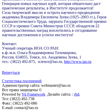
Генерация новых научных идей, которая обязательно даст
практические результаты, в Институте продолжается!
Сила творческой мысли и острота научного предвидения
академика Владимира Евсеевича Зуева (1925–2003 гг.), Героя
Социалистического Труда, лауреата Государственной премии
СССР и премии Совета Министров СССР, обладателя 22
правительственных наград воплотились в сегодняшние
научные достижения и успехи института!
Контакт:
Ученый секретарь ИОА СО РАН:
к.ф.-м.н. Ольга Владимировна Тихомирова,
Россия, 634055, Томск, пл. Академика Зуева, 1
тел.: (3822) 492-875, science@iao.ru
,
http://www.iao.ru
Вернуться
Статистика посещений
Администратор сайта: webmaster@iao.ru
Все права защищены ©
Powered by
Yii Framework
Дизайн сайта: :
rbd
.
Тел: (3822) 492-738
Факс: (3822) 492-086
E-mail: contact@iao.ru