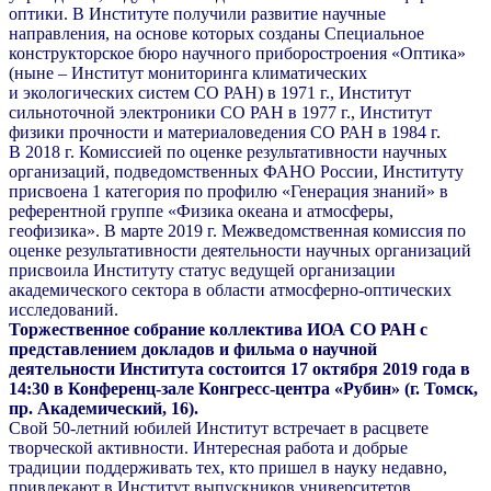
оптики. В Институте получили развитие научные
направления, на основе которых созданы Специальное
конструкторское бюро научного приборостроения «Оптика»
(ныне – Институт мониторинга климатических
и экологических систем СО РАН) в 1971 г., Институт
сильноточной электроники СО РАН в 1977 г., Институт
физики прочности и материаловедения СО РАН в 1984 г.
В 2018 г. Комиссией по оценке результативности научных
организаций, подведомственных ФАНО России, Институту
присвоена 1 категория по профилю «Генерация знаний» в
референтной группе «Физика океана и атмосферы,
геофизика». В марте 2019 г. Межведомственная комиссия по
оценке результативности деятельности научных организаций
присвоила Институту статус ведущей организации
академического сектора в области атмосферно-оптических
исследований.
Торжественное собрание коллектива ИОА СО РАН с
представлением докладов и фильма о научной
деятельности Института состоится 17 октября 2019 года в
14:30 в Конференц-зале Конгресс-центра «Рубин» (г. Томск,
пр. Академический, 16).
Свой 50-летний юбилей Институт встречает в расцвете
творческой активности. Интересная работа и добрые
традиции поддерживать тех, кто пришел в науку недавно,
привлекают в Институт выпускников университетов.