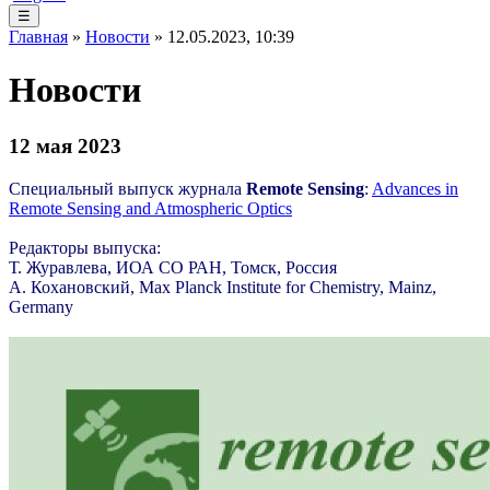
☰
Главная
»
Новости
» 12.05.2023, 10:39
Новости
12 мая 2023
Специальный
выпуск
журнала
Remote Sensing
:
Advances in
Remote Sensing and Atmospheric Optics
Редакторы
выпуска
:
Т
.
Журавлева
,
ИОА
СО
РАН
,
Томск
,
Россия
А
.
Кохановский
, Max Planck Institute for Chemistry, Mainz,
Germany