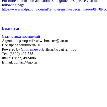
For more information and submission guidelines, please visit the
following page:
https://www.mdpi.com/journal/remotesensing/special_issues/8F78N
Вернуться
Статистика посещений
Администратор сайта: webmaster@iao.ru
Все права защищены ©
Powered by
Yii Framework
Дизайн сайта: :
rbd
.
Тел: (3822) 492-738
Факс: (3822) 492-086
E-mail: contact@iao.ru