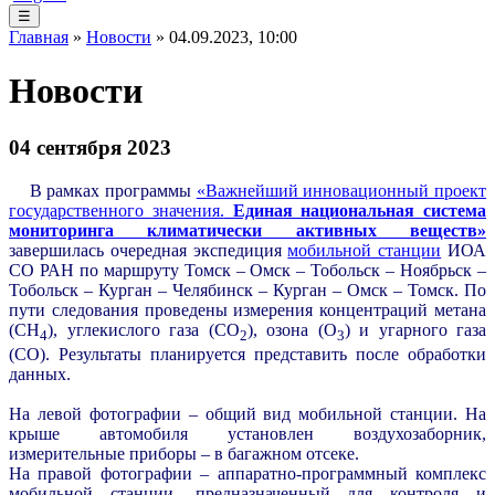
☰
Главная
»
Новости
» 04.09.2023, 10:00
Новости
04 сентября 2023
В рамках программы
«Важнейший инновационный проект
государственного значения.
Единая национальная система
мониторинга климатически активных веществ»
завершилась очередная экспедиция
мобильной станции
ИОА
СО РАН по маршруту Томск – Омск – Тобольск – Ноябрьск –
Тобольск – Курган – Челябинск – Курган – Омск – Томск. По
пути следования проведены измерения концентраций метана
(СН
), углекислого газа (СО
), озона (О
) и угарного газа
4
2
3
(CO). Результаты планируется представить после обработки
данных.
На левой фотографии – общий вид мобильной станции. На
крыше автомобиля установлен воздухозаборник,
измерительные приборы – в багажном отсеке.
На правой фотографии – аппаратно-программный комплекс
мобильной станции, предназначенный для контроля и