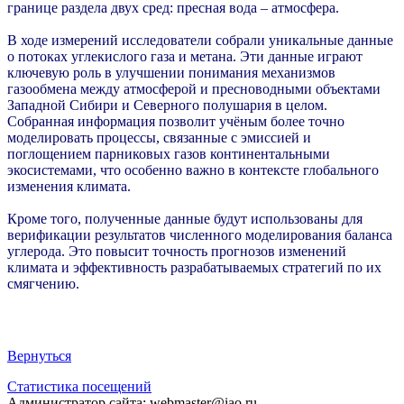
границе раздела двух сред: пресная вода – атмосфера.
В ходе измерений исследователи собрали уникальные данные
о потоках углекислого газа и метана. Эти данные играют
ключевую роль в улучшении понимания механизмов
газообмена между атмосферой и пресноводными объектами
Западной Сибири и Северного полушария в целом.
Собранная информация позволит учёным более точно
моделировать процессы, связанные с эмиссией и
поглощением парниковых газов континентальными
экосистемами, что особенно важно в контексте глобального
изменения климата.
Кроме того, полученные данные будут использованы для
верификации результатов численного моделирования баланса
углерода. Это повысит точность прогнозов изменений
климата и эффективность разрабатываемых стратегий по их
смягчению.
Вернуться
Статистика посещений
Администратор сайта: webmaster@iao.ru