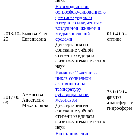
Взаимодействие
остросфокусированного
фемтосекундного
лазерного излучения с
воздушной, жидкой и
2013-10-
Быкова Елена
жидкокапельной
01.04.05 -
25
Евгеньевна
средами
оптика
Диссертация на
соискание учёной
степени кандидата
физико-математических
наук
Влияние 11-летнего
цикла солнечной
активности на
температуру
25.00.29 -
Аммосова
субавроральной
2017-06-
физика
Анастасия
мезопаузы
09
атмосферы и
Михайловна
Диссертация на
гидросферы
соискание учёной
степени кандидата
физико-математических
наук
Восстановление