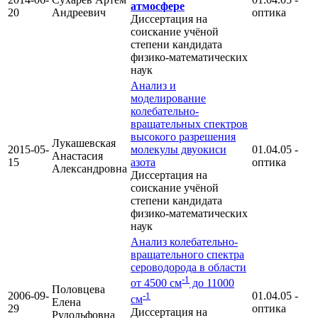
атмосфере
20
Андреевич
оптика
Диссертация на
соискание учёной
степени кандидата
физико-математических
наук
Анализ и
моделирование
колебательно-
вращательных спектров
высокого разрешения
Лукашевская
2015-05-
молекулы двуокиси
01.04.05 -
Анастасия
15
азота
оптика
Александровна
Диссертация на
соискание учёной
степени кандидата
физико-математических
наук
Анализ колебательно-
вращательного спектра
сероводорода в области
-1
от 4500 см
до 11000
Половцева
2006-09-
01.04.05 -
-1
см
Елена
29
оптика
Диссертация на
Рудольфовна