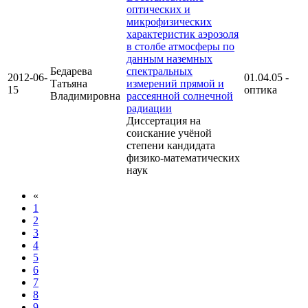
оптических и
микрофизических
характеристик аэрозоля
в столбе атмосферы по
данным наземных
Бедарева
спектральных
2012-06-
01.04.05 -
Татьяна
измерений прямой и
15
оптика
Владимировна
рассеянной солнечной
радиации
Диссертация на
соискание учёной
степени кандидата
физико-математических
наук
«
1
2
3
4
5
6
7
8
9