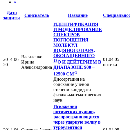
»
Дата
Соискатель
Название
Специально
защиты
ИДЕНТИФИКАЦИЯ
И МОДЕЛИРОВАНИЕ
СПЕКТРОВ
ПОГЛОЩЕНИЯ
МОЛЕКУЛ
ВОДЯНОГО ПАРА,
ОБОГАЩЕННОГО
Василенко
2014-06-
01.04.05 -
18
Ирина
O
И ДЕЙТЕРИЕМ В
20
оптика
Александровна
ДИАПАЗОНЕ 900 –
-1
12500 СМ
Диссертация на
соискание учёной
степени кандидата
физико-математических
наук
Искажения
оптических пучков,
распространяющихся
через ударную волну в
турбулентной
2014-06-
Сухарев Артем
01.04.05 -