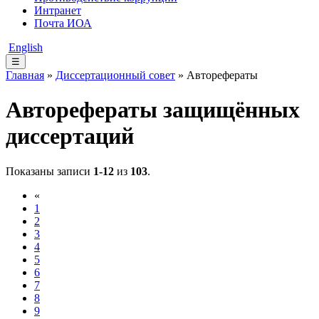
Интранет
Почта ИОА
English
☰
Главная
»
Диссертационный совет
» Авторефераты
Авторефераты защищённых
диссертаций
Показаны записи
1-12
из
103
.
«
1
2
3
4
5
6
7
8
9