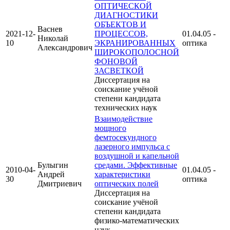
ОПТИЧЕСКОЙ
ДИАГНОСТИКИ
ОБЪЕКТОВ И
Васнев
2021-12-
ПРОЦЕССОВ,
01.04.05 -
Николай
10
ЭКРАНИРОВАННЫХ
оптика
Александрович
ШИРОКОПОЛОСНОЙ
ФОНОВОЙ
ЗАСВЕТКОЙ
Диссертация на
соискание учёной
степени кандидата
технических наук
Взаимодействие
мощного
фемтосекундного
лазерного импульса с
воздушной и капельной
Булыгин
средами. Эффективные
2010-04-
01.04.05 -
Андрей
характеристики
30
оптика
Дмитриевич
оптических полей
Диссертация на
соискание учёной
степени кандидата
физико-математических
наук