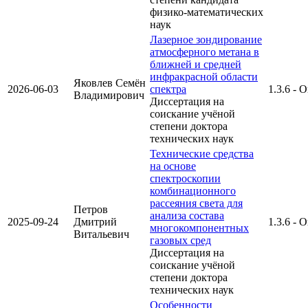
физико-математических
наук
Лазерное зондирование
атмосферного метана в
ближней и средней
инфракрасной области
Яковлев Семён
2026-06-03
спектра
1.3.6 - 
Владимирович
Диссертация на
соискание учёной
степени доктора
технических наук
Технические средства
на основе
спектроскопии
комбинационного
рассеяния света для
Петров
анализа состава
2025-09-24
Дмитрий
1.3.6 - 
многокомпонентных
Витальевич
газовых сред
Диссертация на
соискание учёной
степени доктора
технических наук
Особенности