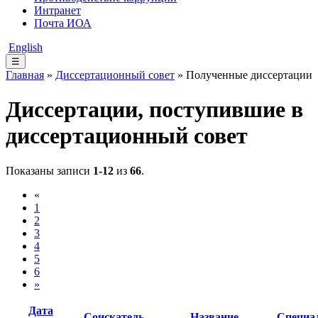
Интранет
Почта ИОА
English
☰
Главная
»
Диссертационный совет
» Полученные диссертации
Диссертации, поступившие в
диссертационный совет
Показаны записи
1-12
из
66
.
«
1
2
3
4
5
6
»
Дата
Соискатель
Название
Специа