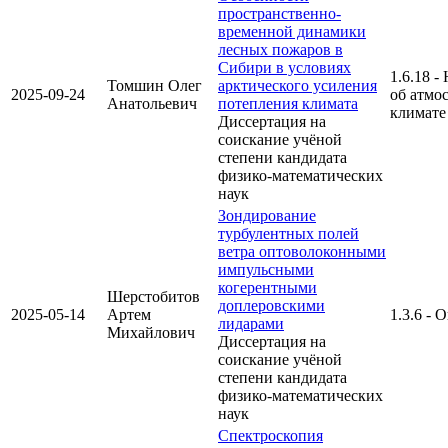
пространственно-
временной динамики
лесных пожаров в
Сибири в условиях
1.6.18 -
Томшин Олег
арктического усиления
2025-09-24
об атмо
Анатольевич
потепления климата
климате
Диссертация на
соискание учёной
степени кандидата
физико-математических
наук
Зондирование
турбулентных полей
ветра оптоволоконными
импульсными
когерентными
Шерстобитов
доплеровскими
2025-05-14
Артем
1.3.6 - 
лидарами
Михайлович
Диссертация на
соискание учёной
степени кандидата
физико-математических
наук
Спектроскопия