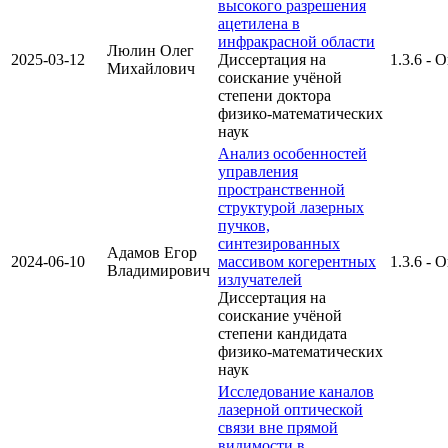
высокого разрешения
ацетилена в
инфракрасной области
Люлин Олег
2025-03-12
Диссертация на
1.3.6 - 
Михайлович
соискание учёной
степени доктора
физико-математических
наук
Анализ особенностей
управления
пространственной
структурой лазерных
пучков,
синтезированных
Адамов Егор
2024-06-10
массивом когерентных
1.3.6 - 
Владимирович
излучателей
Диссертация на
соискание учёной
степени кандидата
физико-математических
наук
Исследование каналов
лазерной оптической
связи вне прямой
видимости в