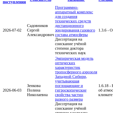
поступления
Программно-
аппаратный комплекс
для создания
технических средств
Садовников
дистанционного
2026-07-02
Сергей
зондирования газового
1.3.6 - 
Александрович
состава атмосферы
Диссертация на
соискание учёной
степени доктора
технических наук
Эмпирическая модель
оптических
характеристик
тропосферного аэрозоля
Западной Сибири,
учитывающая
Зенкова
поглощающие и
1.6.18 -
2026-06-03
Полина
гигроскопические
об атмо
Николаевна
свойства частиц
климате
разного размера
Диссертация на
соискание учёной
степени кандидата