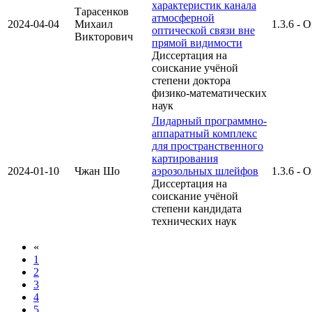
характеристик канала
Тарасенков
атмосферной
2024-04-04
Михаил
1.3.6 - 
оптической связи вне
Викторович
прямой видимости
Диссертация на
соискание учёной
степени доктора
физико-математических
наук
Лидарный программно-
аппаратный комплекс
для пространственного
картирования
2024-01-10
Чжан Шо
аэрозольных шлейфов
1.3.6 - 
Диссертация на
соискание учёной
степени кандидата
технических наук
«
1
2
3
4
5