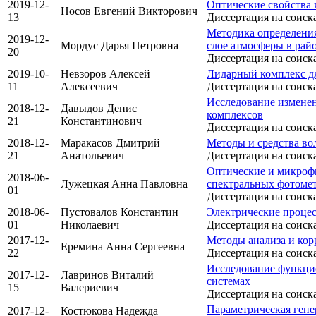
2019-12-
Оптические свойства 
Носов Евгений Викторович
13
Диссертация на соиск
Методика определения
2019-12-
Мордус Дарья Петровна
слое атмосферы в рай
20
Диссертация на соиск
2019-10-
Невзоров Алексей
Лидарный комплекс дл
11
Алексеевич
Диссертация на соиск
Исследование изменен
2018-12-
Давыдов Денис
комплексов
21
Константинович
Диссертация на соиск
2018-12-
Маракасов Дмитрий
Методы и средства во
21
Анатольевич
Диссертация на соиск
Оптические и микрофи
2018-06-
Лужецкая Анна Павловна
спектральных фотоме
01
Диссертация на соиск
2018-06-
Пустовалов Константин
Электрические процес
01
Николаевич
Диссертация на соиск
2017-12-
Методы анализа и кор
Еремина Анна Сергеевна
22
Диссертация на соиск
Исследование функци
2017-12-
Лавринов Виталий
системах
15
Валериевич
Диссертация на соиск
Параметрическая гене
2017-12-
Костюкова Надежда