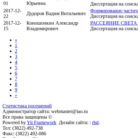
01
Юрьевна
Диссертация на соиск
2017-12-
Формирование частичн
Дудоров Вадим Витальевич
22
Диссертация на соиск
2017-12-
Коношонкин Александр
РАССЕЯНИЕ СВЕТ
15
Владимирович
Диссертация на соиск
«
1
2
3
4
5
6
7
8
9
»
Статистика посещений
Администратор сайта: webmaster@iao.ru
Все права защищены ©
Powered by
Yii Framework
Дизайн сайта: :
rbd
.
Тел: (3822) 492-738
Факс: (3822) 492-086