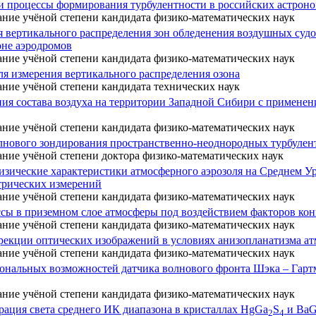
и процессы формирования турбулентности в российских астрон
ание учёной степени кандидата физико-математических наук
 вертикального распределения зон обледенения воздушных суд
оне аэродромов
ание учёной степени кандидата физико-математических наук
я измерения вертикального распределения озона
ание учёной степени кандидата технических наук
ия состава воздуха на территории Западной Сибири с примене
ание учёной степени кандидата физико-математических наук
лнового зондирования пространственно-неоднородных турбулен
ание учёной степени доктора физико-математических наук
зические характеристики атмосферного аэрозоля на Среднем У
трических измерений
ание учёной степени кандидата физико-математических наук
сы в приземном слое атмосферы под воздействием факторов ко
ание учёной степени кандидата физико-математических наук
рекции оптических изображений в условиях анизопланатизма а
ание учёной степени кандидата физико-математических наук
ональных возможностей датчика волнового фронта Шэка – Гарт
ание учёной степени кандидата физико-математических наук
рация света среднего ИК диапазона в кристаллах HgGa
S
и BaG
2
4