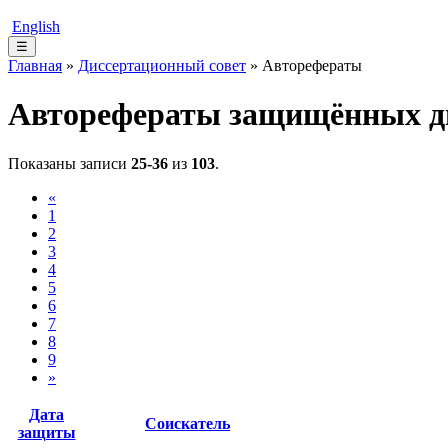
English
☰
Главная
»
Диссертационный совет
» Авторефераты
Авторефераты защищённых д
Показаны записи
25-36
из
103
.
«
1
2
3
4
5
6
7
8
9
»
Дата
Соискатель
защиты