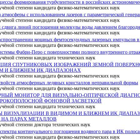
оцессы формирования турбулентности в российских астрономиче
учёной степени кандидата физико-математических наук
атмосферы с использованием лазеров с параметрической генера
учёной степени кандидата физико-математических наук
сдвига линий поглощения молекулы воды давлением благородны
учёной степени кандидата физико-математических наук
аспространении мощных фемтосекундных лазерных импульсов в
учёной степени кандидата физико-математических наук
истемы Фабри-Перо с поверхностями полного внутреннего отра
учёной степени кандидата технических наук
ЦИЯ СПУТНИКОВЫХ ИЗОБРАЖЕНИЙ ЗЕМНОЙ ПОВЕРХН
М И БЛИЖНЕМ ИК ДИАПАЗОНАХ
учёной степени кандидата физико-математических наук
свойств атмосферных ледяных кристаллов неправильной формы
учёной степени кандидата физико-математических наук
РНЫЙ МОНИТОР ДЛЯ ВИЗУАЛЬНО-ОПТИЧЕСКОЙ ДИАГНО
РОКОПОЛОСНОЙ ФОНОВОЙ ЗАСВЕТКОЙ
учёной степени кандидата технических наук
 ВИЗУАЛИЗАЦИИ В ВИДИМОМ И БЛИЖНЕМ ИК ДИАПАЗ
 НА ПАРАХ МЕТАЛЛОВ
учёной степени доктора технических наук
пектра континуального поглощения водяного пара в ИК полос
учёной степени кандидата физико-математических наук