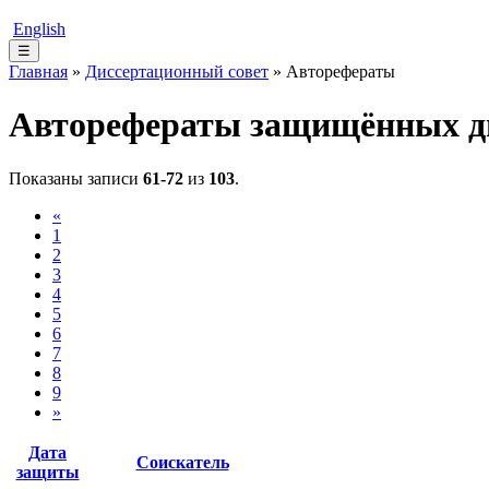
English
☰
Главная
»
Диссертационный совет
» Авторефераты
Авторефераты защищённых д
Показаны записи
61-72
из
103
.
«
1
2
3
4
5
6
7
8
9
»
Дата
Соискатель
защиты