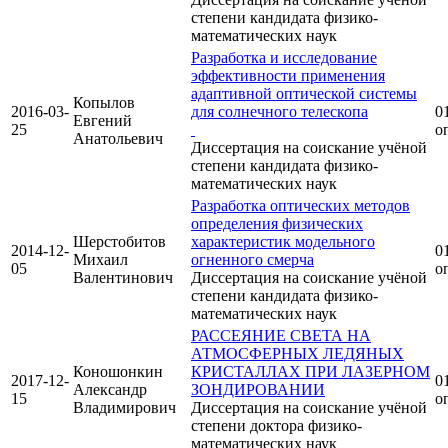
степени кандидата физико-
математических наук
Разработка и исследование
эффективности применения
адаптивной оптической системы
Копылов
2016-03-
для солнечного телескопа
01
Евгений
25
о
Анатольевич
Диссертация на соискание учёной
степени кандидата физико-
математических наук
Разработка оптических методов
определения физических
Шерстобитов
характеристик модельного
2014-12-
01
Михаил
огненного смерча
05
о
Валентинович
Диссертация на соискание учёной
степени кандидата физико-
математических наук
РАССЕЯНИЕ СВЕТА НА
АТМОСФЕРНЫХ ЛЕДЯНЫХ
Коношонкин
КРИСТАЛЛАХ ПРИ ЛАЗЕРНОМ
2017-12-
01
Александр
ЗОНДИРОВАНИИ
15
о
Владимирович
Диссертация на соискание учёной
степени доктора физико-
математических наук