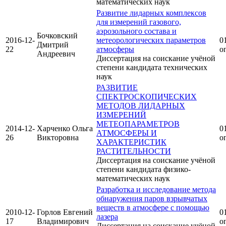
математических наук
Развитие лидарных комплексов
для измерений газового,
аэрозольного состава и
Бочковский
2016-12-
метеорологических параметров
01
Дмитрий
22
атмосферы
о
Андреевич
Диссертация на соискание учёной
степени кандидата технических
наук
РАЗВИТИЕ
СПЕКТРОСКОПИЧЕСКИХ
МЕТОДОВ ЛИДАРНЫХ
ИЗМЕРЕНИЙ
МЕТЕОПАРАМЕТРОВ
2014-12-
Харченко Ольга
01
АТМОСФЕРЫ И
26
Викторовна
о
ХАРАКТЕРИСТИК
РАСТИТЕЛЬНОСТИ
Диссертация на соискание учёной
степени кандидата физико-
математических наук
Разработка и исследование метода
обнаружения паров взрывчатых
веществ в атмосфере с помощью
2010-12-
Горлов Евгений
01
лазера
17
Владимирович
о
Диссертация на соискание учёной