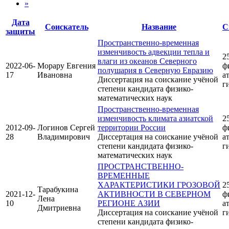
»
Дата
Соискатель
Название
С
защиты
Пространственно-временная
изменчивость адвекции тепла и
25
влаги из океанов Северного
2022-06-
Морару Евгения
ф
полушария в Северную Евразию
17
Ивановна
а
Диссертация на соискание учёной
г
степени кандидата физико-
математических наук
Пространственно-временная
изменчивость климата азиатской
25
2012-09-
Логинов Сергей
территории России
ф
28
Владимирович
Диссертация на соискание учёной
а
степени кандидата физико-
г
математических наук
ПРОСТРАНСТВЕННО-
ВРЕМЕННЫЕ
ХАРАКТЕРИСТИКИ ГРОЗОВОЙ
25
Тарабукина
2021-12-
АКТИВНОСТИ В СЕВЕРНОМ
ф
Лена
10
РЕГИОНЕ АЗИИ
а
Дмитриевна
Диссертация на соискание учёной
г
степени кандидата физико-