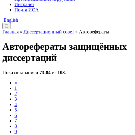
Интранет
Почта ИОА
English
☰
Главная
»
Диссертационный совет
» Авторефераты
Авторефераты защищённых
диссертаций
Показаны записи
73-84
из
103
.
«
1
2
3
4
5
6
7
8
9