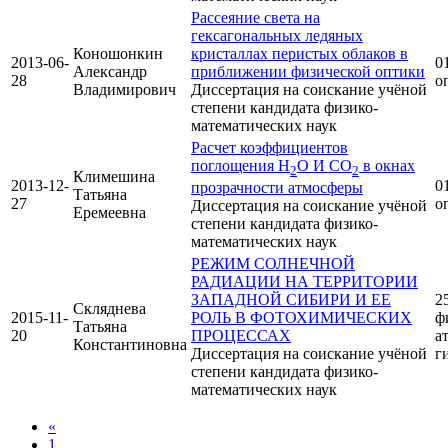
Рассеяние света на
гексагональных ледяных
Коношонкин
кристаллах перистых облаков в
2013-06-
01
Александр
приближении физической оптики
28
о
Владимирович
Диссертация на соискание учёной
степени кандидата физико-
математических наук
Расчет коэффициентов
поглощения Н
О И СО
в окнах
2
2
Климешина
2013-12-
01
прозрачности атмосферы
Татьяна
27
о
Диссертация на соискание учёной
Еремеевна
степени кандидата физико-
математических наук
РЕЖИМ СОЛНЕЧНОЙ
РАДИАЦИИ НА ТЕРРИТОРИИ
ЗАПАДНОЙ СИБИРИ И ЕЕ
25
Скляднева
2015-11-
РОЛЬ В ФОТОХИМИЧЕСКИХ
ф
Татьяна
20
ПРОЦЕССАХ
а
Константиновна
Диссертация на соискание учёной
г
степени кандидата физико-
математических наук
«
1