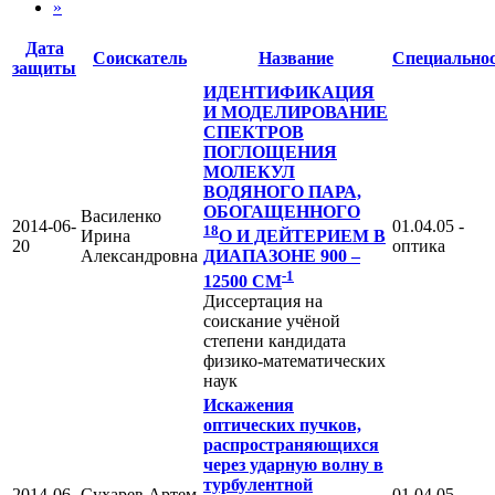
»
Дата
Соискатель
Название
Специально
защиты
ИДЕНТИФИКАЦИЯ
И МОДЕЛИРОВАНИЕ
СПЕКТРОВ
ПОГЛОЩЕНИЯ
МОЛЕКУЛ
ВОДЯНОГО ПАРА,
ОБОГАЩЕННОГО
Василенко
2014-06-
01.04.05 -
18
Ирина
O
И ДЕЙТЕРИЕМ В
20
оптика
Александровна
ДИАПАЗОНЕ 900 –
-1
12500 СМ
Диссертация на
соискание учёной
степени кандидата
физико-математических
наук
Искажения
оптических пучков,
распространяющихся
через ударную волну в
турбулентной
2014-06-
Сухарев Артем
01.04.05 -