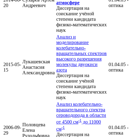
атмосфере
20
Андреевич
оптика
Диссертация на
соискание учёной
степени кандидата
физико-математических
наук
Анализ и
моделирование
колебательно-
вращательных спектров
высокого разрешения
Лукашевская
2015-05-
молекулы двуокиси
01.04.05 -
Анастасия
15
азота
оптика
Александровна
Диссертация на
соискание учёной
степени кандидата
физико-математических
наук
Анализ колебательно-
вращательного спектра
сероводорода в области
-1
от 4500 см
до 11000
Половцева
2006-09-
01.04.05 -
-1
см
Елена
29
оптика
Диссертация на
Рудольфовна