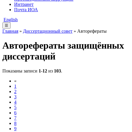
Интранет
Почта ИОА
English
☰
Главная
»
Диссертационный совет
» Авторефераты
Авторефераты защищённых
диссертаций
Показаны записи
1-12
из
103
.
«
1
2
3
4
5
6
7
8
9