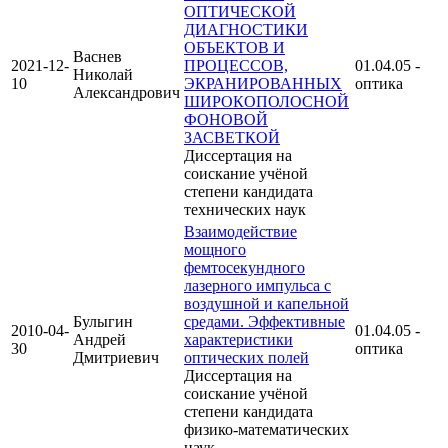
ОПТИЧЕСКОЙ
ДИАГНОСТИКИ
ОБЪЕКТОВ И
Васнев
2021-12-
ПРОЦЕССОВ,
01.04.05 -
Николай
10
ЭКРАНИРОВАННЫХ
оптика
Александрович
ШИРОКОПОЛОСНОЙ
ФОНОВОЙ
ЗАСВЕТКОЙ
Диссертация на
соискание учёной
степени кандидата
технических наук
Взаимодействие
мощного
фемтосекундного
лазерного импульса с
воздушной и капельной
Булыгин
средами. Эффективные
2010-04-
01.04.05 -
Андрей
характеристики
30
оптика
Дмитриевич
оптических полей
Диссертация на
соискание учёной
степени кандидата
физико-математических
наук