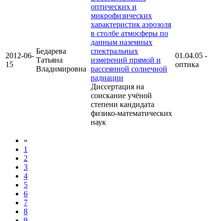
оптических и
микрофизических
характеристик аэрозоля
в столбе атмосферы по
данным наземных
Бедарева
спектральных
2012-06-
01.04.05 -
Татьяна
измерений прямой и
15
оптика
Владимировна
рассеянной солнечной
радиации
Диссертация на
соискание учёной
степени кандидата
физико-математических
наук
«
1
2
3
4
5
6
7
8
9