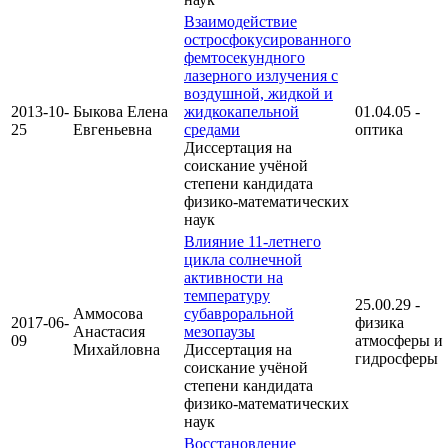
Взаимодействие
остросфокусированного
фемтосекундного
лазерного излучения с
воздушной, жидкой и
2013-10-
Быкова Елена
жидкокапельной
01.04.05 -
25
Евгеньевна
средами
оптика
Диссертация на
соискание учёной
степени кандидата
физико-математических
наук
Влияние 11-летнего
цикла солнечной
активности на
температуру
25.00.29 -
Аммосова
субавроральной
2017-06-
физика
Анастасия
мезопаузы
09
атмосферы и
Михайловна
Диссертация на
гидросферы
соискание учёной
степени кандидата
физико-математических
наук
Восстановление