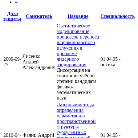
»
Дата
Соискатель
Название
Специальность
защиты
Статистическое
моделирование
процессов переноса
широкополосного
излучения в
проблеме
Лисенко
2009-09-
лидарного
01.04.05 -
Андрей
25
зондирования
оптика
Александрович
Диссертация на
соискание учёной
степени кандидата
физико-
математических
наук
Лазерные методы
определения
параметров и
пространственной
структуры
турбулентных
2010-04-
Фалиц Андрей
01.04.05 -
ветровых полей