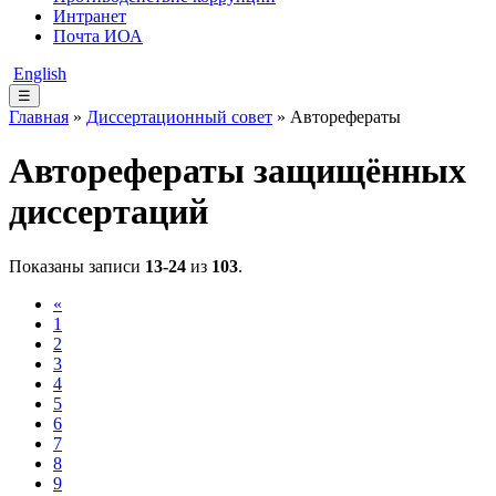
Интранет
Почта ИОА
English
☰
Главная
»
Диссертационный совет
» Авторефераты
Авторефераты защищённых
диссертаций
Показаны записи
13-24
из
103
.
«
1
2
3
4
5
6
7
8
9