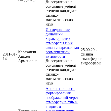
Диссертация на
соискание учёной
степени кандидата
физико-
математических
наук
Исследование
динамики
характеристик
атмосферы и их
связи с вариациями
25.00.29 -
Караханян
геомагнитной
2011-01-
физика
Ашхен
активности
14
атмосферы и
Арменовна
Диссертация на
гидросферы
соискание учёной
степени кандидата
физико-
математических
наук
Анализ процесса
формирования
изображений через
атмосферу в УФ- и
видимом
Тарасенков
диапазонах длин